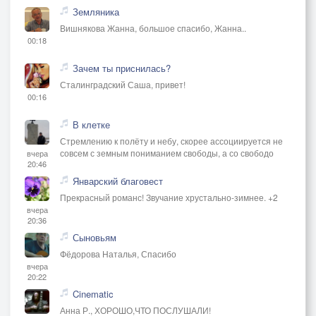
Земляника
Вишнякова Жанна, большое спасибо, Жанна..
00:18
Зачем ты приснилась?
Сталинградский Саша, привет!
00:16
В клетке
Стремлению к полёту и небу, скорее ассоциируется не
совсем с земным пониманием свободы, а со свободо
вчера
20:46
Январский благовест
Прекрасный романс! Звучание хрустально-зимнее. +2
вчера
20:36
Сыновьям
Фёдорова Наталья, Спасибо
вчера
20:22
Cinematic
Анна Р., ХОРОШО,ЧТО ПОСЛУШАЛИ!