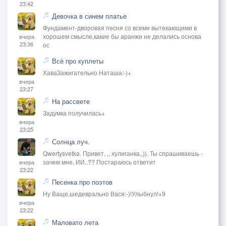
23:42
Девочка в синем платье
Фундамент-дворовая песня со всеми вытекающими в
хорошем смысле,какие бы аранжи не делались основа
вчера
23:36
ос
Всё про куплеты
ХаваЗажигательно Наташа:-)+
вчера
23:27
На рассвете
Задумка получилась+
вчера
23:25
Солнца луч.
Qwertysvetka. Привет, ,, хулиганка,,)). Ты спрашиваешь -
зачем мне, ИИ..?? Постараюсь ответит
вчера
23:22
Песенка про поэтов
Ну Ваще,шедеврально Вася:-)!Улыбнул!+9
вчера
23:22
Маловато лета