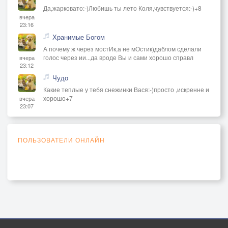
Да,жарковато:-)Любишь ты лето Коля,чувствуется:-)+8
вчера
23:16
Хранимые Богом
А почему ж через мостИк,а не мОстик)даблом сделали
голос через ии...да вроде Вы и сами хорошо справл
вчера
23:12
Чудо
Какие теплые у тебя снежинки Вася:-)просто ,искренне и
хорошо+7
вчера
23:07
ПОЛЬЗОВАТЕЛИ ОНЛАЙН