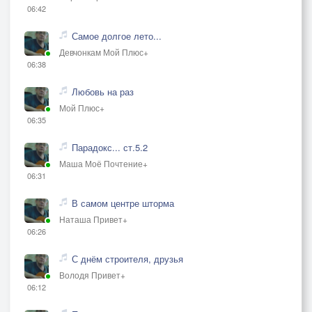
06:42
Самое долгое лето...
Девчонкам Мой Плюс+
06:38
Любовь на раз
Мой Плюс+
06:35
Парадокс... ст.5.2
Маша Моё Почтение+
06:31
В самом центре шторма
Наташа Привет+
06:26
С днём строителя, друзья
Володя Привет+
06:12