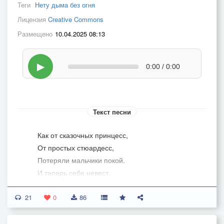
Теги
Нету дыма без огня
Лицензия
Creative Commons
Размещено
10.04.2025 08:13
▶
0:00 / 0:00
Текст песни
Как от сказочных принцесс,
От простых стюардесс,
Потеряли мальчики покой.
И теперь себе невест,
Нынче там, завтра здесь,
21
Ищут между небом и землей.
0
86
Нету дыма без огня,