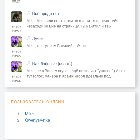
00:21
Всё вроде есть.
Mike. Mike, или кто ты там по жизни - я просил тебя
незаходи ко мне на страницу. Ты накатил и теб
вчера
23:59
Лучик
Mike, так тут сам Василий поёт же!
вчера
23:45
Влюблённые (соавт.)
Mike, не в Вашем вкусе - ещё не значит "ужасно".) А вот
тут голос, манера и аранж Игоря идеально под
вчера
23:44
ПОЛЬЗОВАТЕЛИ ОНЛАЙН
Mike
Qwertysvetka