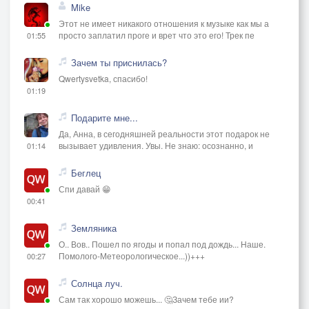
Mike
Этот не имеет никакого отношения к музыке как мы а
просто заплатил проге и врет что это его! Трек пе
01:55
Зачем ты приснилась?
Qwertysvetka, спасибо!
01:19
Подарите мне...
Да, Анна, в сегодняшней реальности этот подарок не
вызывает удивления. Увы. Не знаю: осознанно, и
01:14
Беглец
Спи давай 😁
00:41
Земляника
О.. Вов.. Пошел по ягоды и попал под дождь... Наше.
Помолого-Метеорологическое...))+++
00:27
Солнца луч.
Сам так хорошо можешь... 🤔Зачем тебе ии?