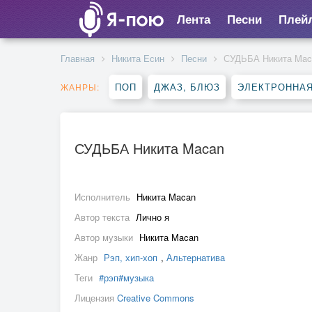
Лента
Песни
Плей
Главная
Никита Есин
Песни
СУДЬБА Никита Mac
ПОП
ДЖАЗ, БЛЮЗ
ЭЛЕКТРОННА
ЖАНРЫ:
СУДЬБА Никита Macan
Исполнитель
Никита Macan
Автор текста
Лично я
Автор музыки
Никита Macan
Жанр
Рэп, хип-хоп
,
Альтернатива
Теги
#рэп#музыка
Лицензия
Creative Commons