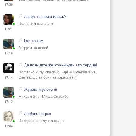
17:39
Зачем ты приснилась?
Понравилась песня!
17:21
Где то там
Загрузи по новой
17:16
Да возьмите же кто-нибудь это сердце!
Romanko Yuriy, спасибо, Юр! 🙏 Qwertysvetka,
Светик, шо за бунт на корабле? :))
17:14
Журавли улетели
Михаил Энс , Миша Спасибо
17:12
Любовь на раз
Интересно получилось!!! ✨
17:04