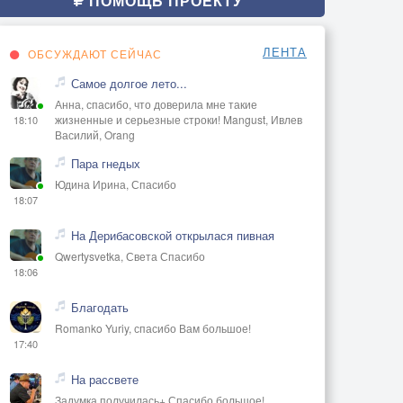
ПОМОЩЬ ПРОЕКТУ
ЛЕНТА
ОБСУЖДАЮТ СЕЙЧАС
Самое долгое лето...
Анна, спасибо, что доверила мне такие
жизненные и серьезные строки! Mangust, Ивлев
18:10
Василий, Orang
Пара гнедых
Юдина Ирина, Спасибо
18:07
На Дерибасовской открылася пивная
Qwertysvetka, Света Спасибо
18:06
Благодать
Romanko Yuriy, спасибо Вам большое!
17:40
На рассвете
Задумка получилась+ Спасибо большое!