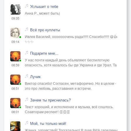
Услышит о тебе
Анна Р., может быть)
09:35
Всё про куплеты
Ивлев Василий, ооооооочень рада!!!!!! Спасибо!!!!!! 😃👍
✨✨✨
09:14
Подарите мне...
У нас почти каждый день объявляют беспилотную
опасность, хотя казалось бы где Украина и где Урал. Та
08:59
Лучик
Виктор спасибо! Согласен, метафорично. Но в целом -
это про любовь, расставания и встречи.
08:51
Зачем ты приснилась?
Текст хороший, и исполнение и музыка, всё сошлось.
Соавторам респект! 👏👏👏
08:01
Мой, ты только мой!
Жанна, здравствуй! Трогательно! В духе ВИА середины