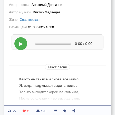
Автор текста
Анатолий Долгинов
Автор музыки
Виктор Медведев
Жанр
Соавторская
Размещено
31.03.2025 10:38
▶
0:00 / 0:00
Текст песни
Как-то не так все и снова все мимо,
Я, ведь, надумывал выдать мажор!
Только выходит скорей пантомима,
Песнь со слезами - во взгляде укор.
Все тут решает за нас провиденье...
27
Что же с того, что хотим - не хотим?!
2
120