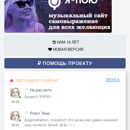
НАМ 15 ЛЕТ
НОВАЯ ВЕРСИЯ
ПОМОЩЬ ПРОЕКТУ
ЛЕНТА
ОБСУЖДАЮТ СЕЙЧАС
На рассвете
Браво!!!! 👋👋👋✨
09:58
Робот Зина
EugeneKabrun, спасибо!!! Это дочка уже давно называет
наш пылесос Зиной. 😃👍✨✨✨
09:49