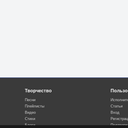
Творчество
Пользо
Песни
Исполнит
Плейлисты
Статьи
Видео
Вход
Стихи
Регистра
Блоги
Подтверж