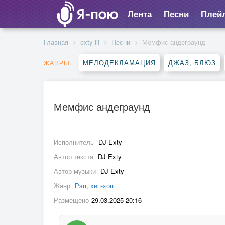
Лента
Песни
Плей
Главная
exty lil
Песни
Мемфис андеграунд
МЕЛОДЕКЛАМАЦИЯ
ДЖАЗ, БЛЮЗ
ЖАНРЫ:
Мемфис андеграунд
Исполнитель
DJ Exty
Автор текста
DJ Exty
Автор музыки
DJ Exty
Жанр
Рэп, хип-хоп
Размещено
29.03.2025 20:16