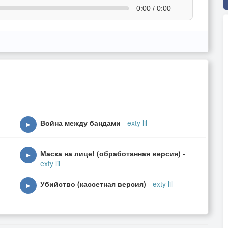
0:00 / 0:00
Война между бандами
-
exty lil
▶
Маска на лице! (обработанная версия)
-
▶
exty lil
Убийство (кассетная версия)
-
exty lil
▶