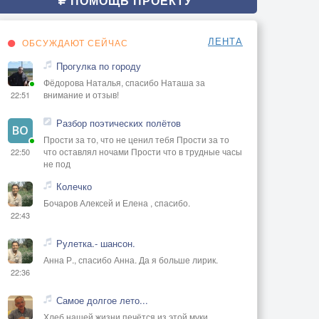
ПОМОЩЬ ПРОЕКТУ
ЛЕНТА
ОБСУЖДАЮТ СЕЙЧАС
Прогулка по городу
Фёдорова Наталья, спасибо Наташа за
внимание и отзыв!
22:51
Разбор поэтических полётов
Прости за то, что не ценил тебя Прости за то
что оставлял ночами Прости что в трудные часы
22:50
не под
Колечко
Бочаров Алексей и Елена , спасибо.
22:43
Рулетка.- шансон.
Анна Р., спасибо Анна. Да я больше лирик.
22:36
Самое долгое лето...
Хлеб нашей жизни печётся из этой муки...