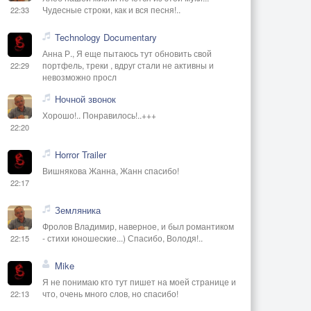
Чудесные строки, как и вся песня!..
22:33
Technology Documentary
Анна Р., Я еще пытаюсь тут обновить свой
портфель, треки , вдруг стали не активны и
22:29
невозможно просл
Ночной звонок
Хорошо!.. Понравилось!..+++
22:20
Horror Trailer
Вишнякова Жанна, Жанн спасибо!
22:17
Земляника
Фролов Владимир, наверное, и был романтиком
- стихи юношеские...) Спасибо, Володя!..
22:15
Mike
Я не понимаю кто тут пишет на моей странице и
что, очень много слов, но спасибо!
22:13