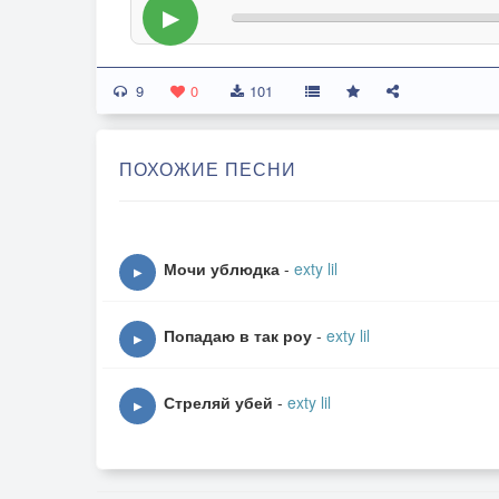
▶
9
0
101
ПОХОЖИЕ ПЕСНИ
Мочи ублюдка
-
exty lil
▶
Попадаю в так роу
-
exty lil
▶
Стреляй убей
-
exty lil
▶