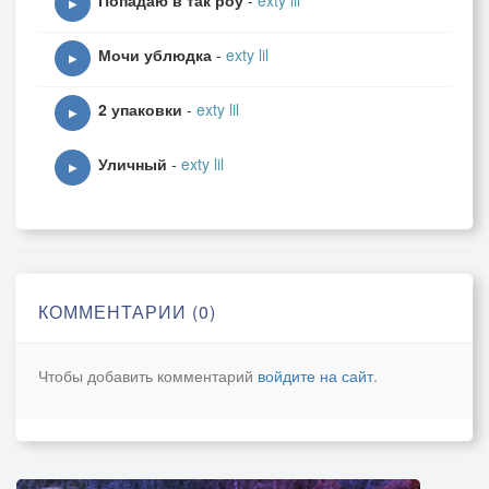
Попадаю в так роу
-
exty lil
▶
Мочи ублюдка
-
exty lil
▶
2 упаковки
-
exty lil
▶
Уличный
-
exty lil
▶
КОММЕНТАРИИ (0)
Чтобы добавить комментарий
войдите на сайт
.