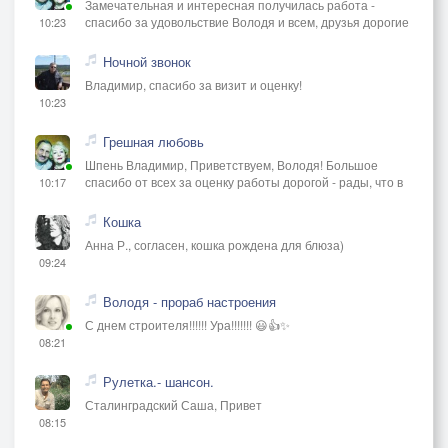
Замечательная и интересная получилась работа -
спасибо за удовольствие Володя и всем, друзья дорогие
10:23
Ночной звонок
Владимир, спасибо за визит и оценку!
10:23
Грешная любовь
Шпень Владимир, Приветствуем, Володя! Большое
спасибо от всех за оценку работы дорогой - рады, что в
10:17
Кошка
Анна Р., согласен, кошка рождена для блюза)
09:24
Володя - прораб настроения
С днем строителя!!!!!! Ура!!!!!!! 😃👍✨
08:21
Рулетка.- шансон.
Сталинградский Саша, Привет
08:15