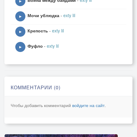
Война между бандами
-
exty lil
▶
Мочи ублюдка
-
exty lil
▶
Крепость
-
exty lil
▶
Фуфло
-
exty lil
▶
КОММЕНТАРИИ (0)
Чтобы добавить комментарий
войдите на сайт
.