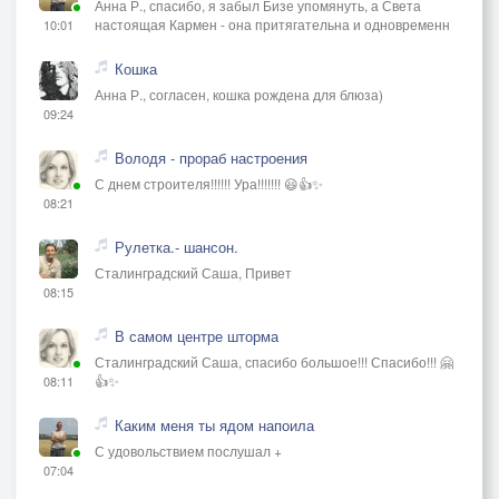
Анна Р., спасибо, я забыл Бизе упомянуть, а Света
настоящая Кармен - она притягательна и одновременн
10:01
Кошка
Анна Р., согласен, кошка рождена для блюза)
09:24
Володя - прораб настроения
С днем строителя!!!!!! Ура!!!!!!! 😃👍✨
08:21
Рулетка.- шансон.
Сталинградский Саша, Привет
08:15
В самом центре шторма
Сталинградский Саша, спасибо большое!!! Спасибо!!! 🤗
👍✨
08:11
Каким меня ты ядом напоила
С удовольствием послушал +
07:04