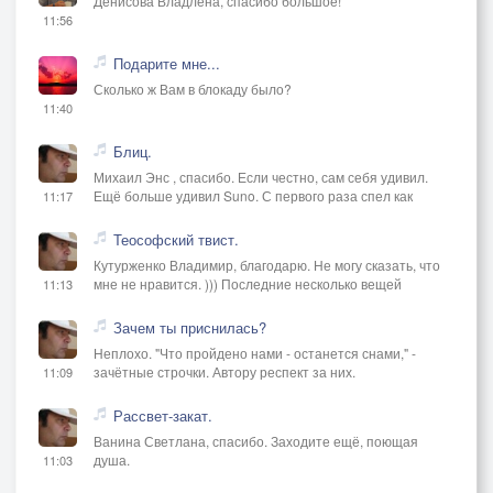
Денисова Владлена, спасибо большое!
11:56
Подарите мне...
Сколько ж Вам в блокаду было?
11:40
Блиц.
Михаил Энс , спасибо. Если честно, сам себя удивил.
Ещё больше удивил Suno. С первого раза спел как
11:17
Теософский твист.
Кутурженко Владимир, благодарю. Не могу сказать, что
мне не нравится. ))) Последние несколько вещей
11:13
Зачем ты приснилась?
Неплохо. "Что пройдено нами - останется снами," -
зачётные строчки. Автору респект за них.
11:09
Рассвет-закат.
Ванина Светлана, спасибо. Заходите ещё, поющая
душа.
11:03