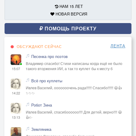
НАМ 15 ЛЕТ
НОВАЯ ВЕРСИЯ
ПОМОЩЬ ПРОЕКТУ
ЛЕНТА
ОБСУЖДАЮТ СЕЙЧАС
Песенка про поэтов
Владимир спасибо! Стихи написаны когда ещё не было
такого вторжения ИИ, а так то куплет бы к месту б
15:07
Всё про куплеты
Ивлев Василий, ооооооочень рада!!!!!! Спасибо!!!!!! 😃👍
✨✨✨
14:22
Робот Зина
Ивлев Василий, спасибоооооо!!!! Для детей, верно!!!! 😃
👍✨
13:13
Земляника