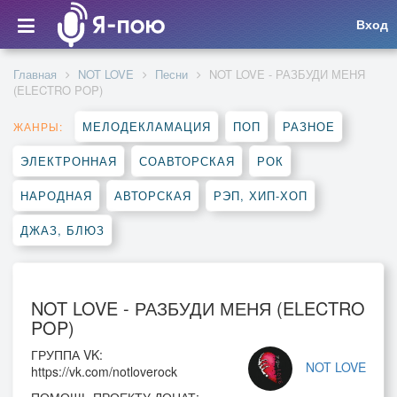
Вход
Главная
NOT LOVE
Песни
NOT LOVE - РАЗБУДИ МЕНЯ
(ELECTRO POP)
МЕЛОДЕКЛАМАЦИЯ
ПОП
РАЗНОЕ
ЖАНРЫ:
ЭЛЕКТРОННАЯ
СОАВТОРСКАЯ
РОК
НАРОДНАЯ
АВТОРСКАЯ
РЭП, ХИП-ХОП
ДЖАЗ, БЛЮЗ
NOT LOVE - РАЗБУДИ МЕНЯ (ELECTRO
POP)
ГРУППА VK:
NOT LOVE
https://vk.com/notloverock