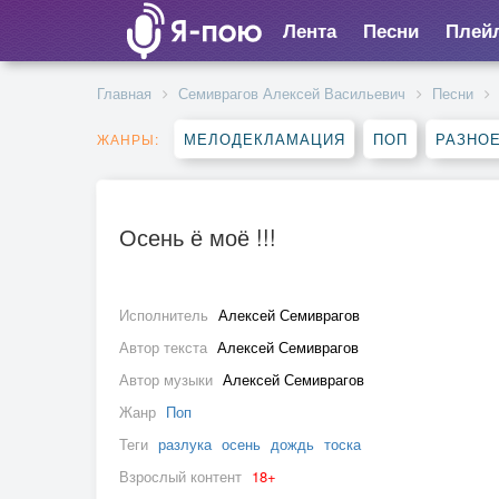
Лента
Песни
Плей
Главная
Семиврагов Алексей Васильевич
Песни
МЕЛОДЕКЛАМАЦИЯ
ПОП
РАЗНО
ЖАНРЫ:
Осень ё моё !!!
Исполнитель
Алексей Семиврагов
Автор текста
Алексей Семиврагов
Автор музыки
Алексей Семиврагов
Жанр
Поп
Теги
разлука
осень
дождь
тоска
Взрослый контент
18+