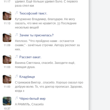
удивил. Ещё больше удивил Suno. С первого
11:17
раза спел как
Теософский твист.
Кутурженко Владимир, благодарю. Не могу
сказать, что мне не нравится. ))) Последние
11:13
несколько вещей
Зачем ты приснилась?
Неплохо. "Что пройдено нами - останется
снами," - зачётные строчки. Автору респект за
11:09
них.
Рассвет-закат.
Ванина Светлана, спасибо. Заходите ещё,
поющая душа.
11:03
Кладбище
Стрижаков Виктор , спасибо. Хорошо сказал про
добрую волю. То, что доктор прописал. Здорово,
11:00
когда з
Чёрно-белый мир
А РАМИЛЬ, Спасибо
10:37