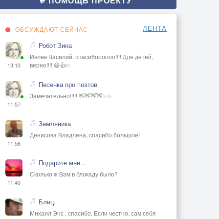
ПОМОЩЬ ПРОЕКТУ
ЛЕНТА
ОБСУЖДАЮТ СЕЙЧАС
Робот Зина
Ивлев Василий, спасибоооооо!!!! Для детей,
верно!!!! 😃👍✨
13:13
Песенка про поэтов
Замечательно!!!!! 👋👋👋👋✨✨
11:57
Земляника
Денисова Владлена, спасибо большое!
11:56
Подарите мне...
Сколько ж Вам в блокаду было?
11:40
Блиц.
Михаил Энс , спасибо. Если честно, сам себя