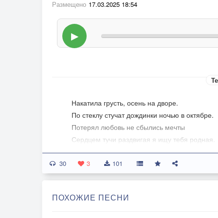
Размещено
17.03.2025 18:54
▶
Те
Накатила грусть, осень на дворе.
По стеклу стучат дождинки ночью в октябре.
Потерял любовь не сбылись мечты
Сердцем тучи раздвигая я ищу тебя родная.
Кто мне скажет где же ты.
30
Припев
3
101
Берег левый берег правый
У судьбы реки.
ПОХОЖИЕ ПЕСНИ
Я стою у переправы, как мы далеки.
В поле урожай губит вороньё