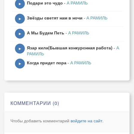
Подари это чудо
-
А РАМИЛЬ
▶
Звёзды светят нам в ночи
-
А РАМИЛЬ
▶
А Мы Будем Петь
-
А РАМИЛЬ
▶
Язар килә(Бывшая конкурснная работа)
-
А
▶
РАМИЛЬ
Когда придет пора
-
А РАМИЛЬ
▶
КОММЕНТАРИИ (0)
Чтобы добавить комментарий
войдите на сайт
.