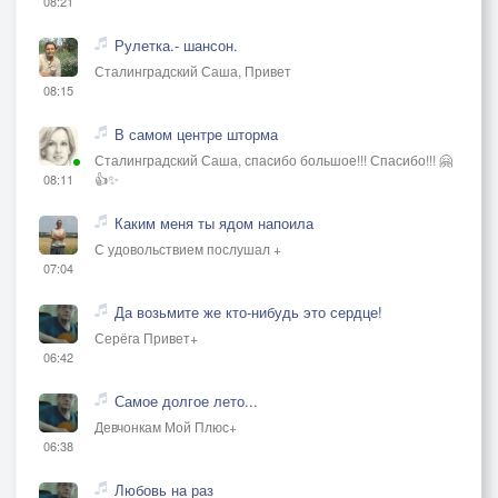
08:21
Рулетка.- шансон.
Сталинградский Саша, Привет
08:15
В самом центре шторма
Сталинградский Саша, спасибо большое!!! Спасибо!!! 🤗
👍✨
08:11
Каким меня ты ядом напоила
С удовольствием послушал +
07:04
Да возьмите же кто-нибудь это сердце!
Серёга Привет+
06:42
Самое долгое лето...
Девчонкам Мой Плюс+
06:38
Любовь на раз