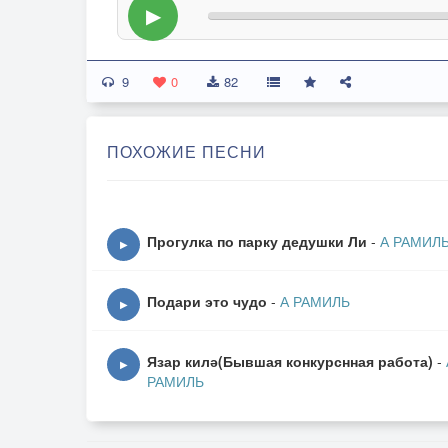
▶
9
0
82
ПОХОЖИЕ ПЕСНИ
Прогулка по парку дедушки Ли
-
А РАМИЛ
▶
Подари это чудо
-
А РАМИЛЬ
▶
Язар килә(Бывшая конкурснная работа)
-
▶
РАМИЛЬ