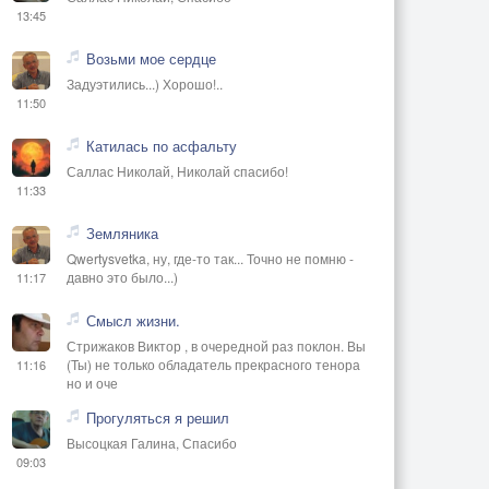
13:45
Возьми мое сердце
Задуэтились...) Хорошо!..
11:50
Катилась по асфальту
Саллас Николай, Николай спасибо!
11:33
Земляника
Qwertysvetka, ну, где-то так... Точно не помню -
давно это было...)
11:17
Смысл жизни.
Стрижаков Виктор , в очередной раз поклон. Вы
(Ты) не только обладатель прекрасного тенора
11:16
но и оче
Прогуляться я решил
Высоцкая Галина, Спасибо
09:03