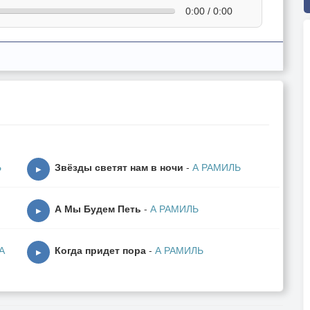
0:00 / 0:00
Ь
Звёзды светят нам в ночи
-
А РАМИЛЬ
▶
А Мы Будем Петь
-
А РАМИЛЬ
▶
А
Когда придет пора
-
А РАМИЛЬ
▶