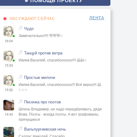
ПОМОЩЬ ПРОЕКТУ
ЛЕНТА
ОБСУЖДАЮТ СЕЙЧАС
Чудо
Замечательно!!!!! 👋👋👋✨
16:04
Танцуй против ветра
Ивлев Василий, спасибоооооо!!!! 🤗👍✨
15:53
Простые мелочи
Ивлев Василий, спасибоооооо!!! Всё верно!!! 🤗
✨✨✨
15:52
Песенка про поэтов
Шпень Владимир, не надо передёргивать, дядя
Вова. Поэты - всегда поэты. А вот графоманы,
14:43
прячущиеся
Вальпургиевская ночь
Саллас Николай, Спасибо