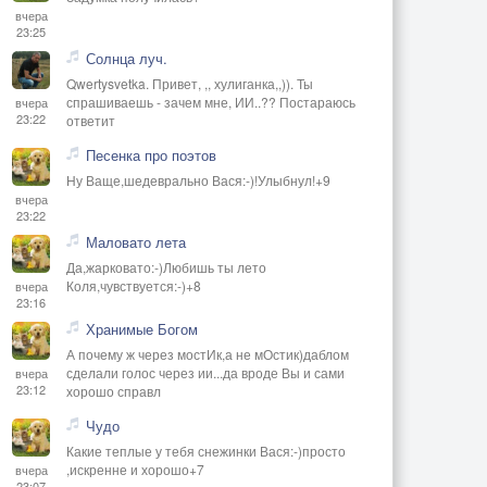
вчера
23:25
Солнца луч.
Qwertysvetka. Привет, ,, хулиганка,,)). Ты
спрашиваешь - зачем мне, ИИ..?? Постараюсь
вчера
23:22
ответит
Песенка про поэтов
Ну Ваще,шедеврально Вася:-)!Улыбнул!+9
вчера
23:22
Маловато лета
Да,жарковато:-)Любишь ты лето
Коля,чувствуется:-)+8
вчера
23:16
Хранимые Богом
А почему ж через мостИк,а не мОстик)даблом
сделали голос через ии...да вроде Вы и сами
вчера
23:12
хорошо справл
Чудо
Какие теплые у тебя снежинки Вася:-)просто
,искренне и хорошо+7
вчера
23:07