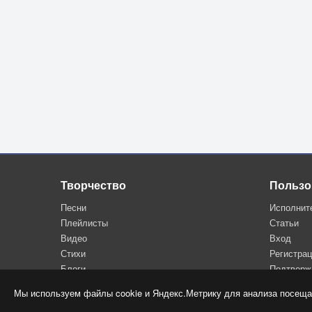
Творчество
Пользо
Песни
Исполнит
Плейлисты
Статьи
Видео
Вход
Стихи
Регистра
Блоги
Подтверж
Мы используем файлы cookie и Яндекс.Метрику для анализа посеща