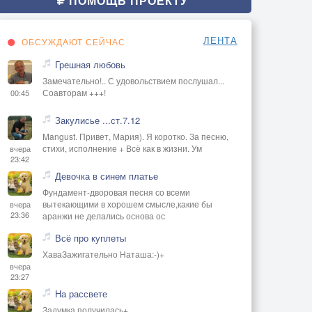
ПОМОЩЬ ПРОЕКТУ
ЛЕНТА
ОБСУЖДАЮТ СЕЙЧАС
Грешная любовь
Замечательно!.. С удовольствием послушал...
Соавторам +++!
00:45
Закулисье ...ст.7.12
Mangust. Привет, Мария). Я коротко. За песню,
стихи, исполнение + Всё как в жизни. Ум
вчера
23:42
Девочка в синем платье
Фундамент-дворовая песня со всеми
вытекающими в хорошем смысле,какие бы
вчера
23:36
аранжи не делались основа ос
Всё про куплеты
ХаваЗажигательно Наташа:-)+
вчера
23:27
На рассвете
Задумка получилась+