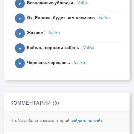
Бесславные ублюдки
-
Valiko
▶
Ох, Европа, будет вам всем опа
-
Valiko
▶
Жахнем!
-
Valiko
▶
Кабель, порвали кабель
-
Valiko
▶
Черешня, черешня...
-
Valiko
▶
КОММЕНТАРИИ (0)
Чтобы добавить комментарий
войдите на сайт
.