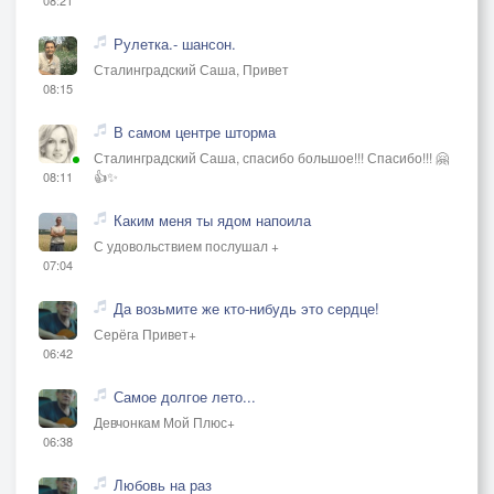
Рулетка.- шансон.
Сталинградский Саша, Привет
08:15
В самом центре шторма
Сталинградский Саша, спасибо большое!!! Спасибо!!! 🤗
👍✨
08:11
Каким меня ты ядом напоила
С удовольствием послушал +
07:04
Да возьмите же кто-нибудь это сердце!
Серёга Привет+
06:42
Самое долгое лето...
Девчонкам Мой Плюс+
06:38
Любовь на раз