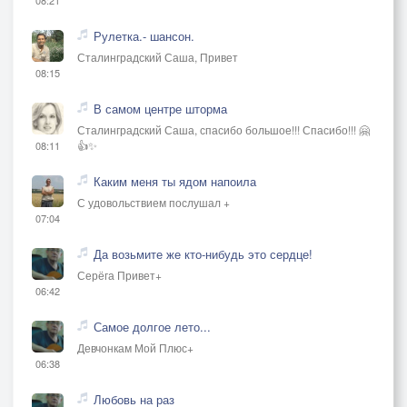
Рулетка.- шансон.
Сталинградский Саша, Привет
08:15
В самом центре шторма
Сталинградский Саша, спасибо большое!!! Спасибо!!! 🤗
👍✨
08:11
Каким меня ты ядом напоила
С удовольствием послушал +
07:04
Да возьмите же кто-нибудь это сердце!
Серёга Привет+
06:42
Самое долгое лето...
Девчонкам Мой Плюс+
06:38
Любовь на раз