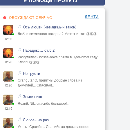
ПОМОЩЬ ПРОЕКТУ
ЛЕНТА
ОБСУЖДАЮТ СЕЙЧАС
Ось любви (невидимый закон)
Любви вселенная покорна? Может и так. 👏👏👏
12:36
Парадокс... ст.5.2
Разгулялась bossa-nova прямо в Эдемском саду.
Класс! 👏👏👏
12:26
Не грусти
OrangutanG, приятны добрые слова из
джунглей... Спасибо!..
12:20
Земляника
Reznik Nik, спасибо большое!..
12:15
Любовь на раз
Ух, ты! Сражён!.. Спасибо за доставленное