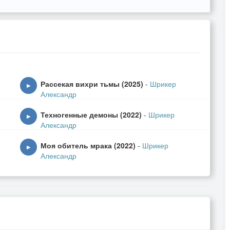
пустоте
н
пцов
ов
Рассекая вихри тьмы (2025)
-
Шрикер
▶
юю пропел
Александр
ел.
Техногенные демоны (2022)
-
Шрикер
▶
Александр
Моя обитель мрака (2022)
-
Шрикер
▶
Александр