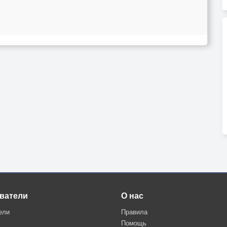
ватели
О нас
ели
Правила
Помощь