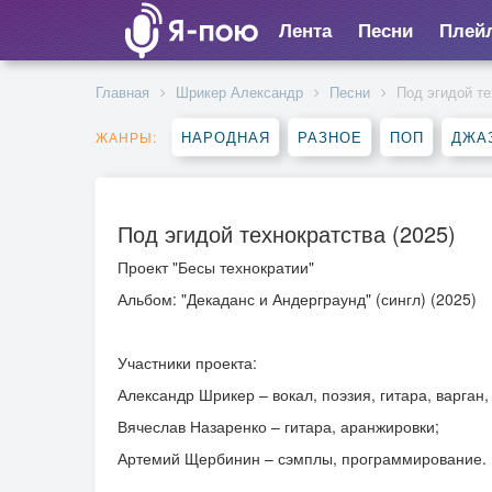
Лента
Песни
Плей
Главная
Шрикер Александр
Песни
Под эгидой те
НАРОДНАЯ
РАЗНОЕ
ПОП
ДЖА
ЖАНРЫ:
Под эгидой технократства (2025)
Проект "Бесы технократии"
Альбом: "Декаданс и Андерграунд" (сингл) (2025)
Участники проекта:
Александр Шрикер – вокал, поэзия, гитара, варган
Вячеслав Назаренко – гитара, аранжировки;
Артемий Щербинин – сэмплы, программирование.