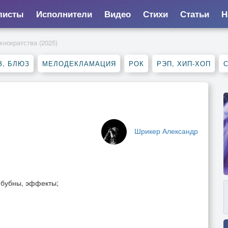
листы
Исполнители
Видео
Стихи
Статьи
Н
хнократства (2025)
З, БЛЮЗ
МЕЛОДЕКЛАМАЦИЯ
РОК
РЭП, ХИП-ХОП
Шрикер Александр
, бубны, эффекты;