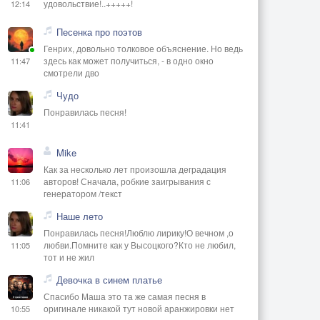
удовольствие!..+++++!
12:14
Песенка про поэтов
Генрих, довольно толковое объяснение. Но ведь
здесь как может получиться, - в одно окно
11:47
смотрели дво
Чудо
Понравилась песня!
11:41
Mike
Как за несколько лет произошла деградация
авторов! Сначала, робкие заигрывания с
11:06
генератором /текст
Наше лето
Понравилась песня!Люблю лирику!О вечном ,о
любви.Помните как у Высоцкого?Кто не любил,
11:05
тот и не жил
Девочка в синем платье
Спасибо Маша это та же самая песня в
оригинале никакой тут новой аранжировки нет
10:55