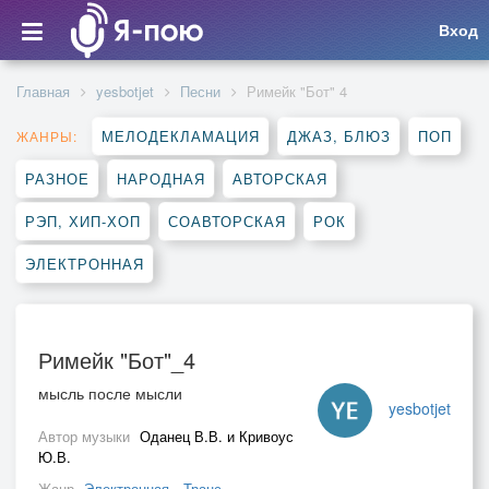
Вход
Главная
yesbotjet
Песни
Римейк "Бот" 4
МЕЛОДЕКЛАМАЦИЯ
ДЖАЗ, БЛЮЗ
ПОП
ЖАНРЫ:
РАЗНОЕ
НАРОДНАЯ
АВТОРСКАЯ
РЭП, ХИП-ХОП
СОАВТОРСКАЯ
РОК
ЭЛЕКТРОННАЯ
Римейк "Бот"_4
мысль после мысли
yesbotjet
Автор музыки
Оданец В.В. и Кривоус
Ю.В.
Жанр
Электронная
,
Транс