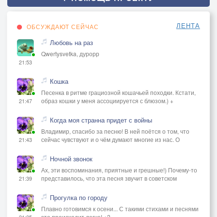
ЛЕНТА
ОБСУЖДАЮТ СЕЙЧАС
Любовь на раз
Qwertysvetka, дурорр
21:53
Кошка
Песенка в ритме грациозной кошачьей походки. Кстати,
образ кошки у меня ассоциируется с блюзом.) +
21:47
Когда моя странна придет с войны
Владимир, спасибо за песню! В ней поётся о том, что
сейчас чувствуют и о чём думают многие из нас. О
21:43
Ночной звонок
Ах, эти воспоминания, приятные и грешные!) Почему-то
представилось, что эта песня звучит в советском
21:39
Прогулка по городу
Плавно готовимся к осени... С такими стихами и песнями
это происходит легче! +2
21:25