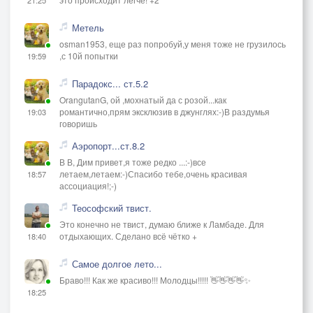
Метель
osman1953, еще раз попробуй,у меня тоже не грузилось
,с 10й попытки
19:59
Парадокс... ст.5.2
OrangutanG, ой ,мохнатый да с розой...как
романтично,прям эксклюзив в джунглях:-)В раздумья
19:03
говоришь
Аэропорт...ст.8.2
В В, Дим привет,я тоже редко ...:-)все
летаем,летаем:-)Спасибо тебе,очень красивая
18:57
ассоциация!;-)
Теософский твист.
Это конечно не твист, думаю ближе к Ламбаде. Для
отдыхающих. Сделано всё чётко +
18:40
Самое долгое лето...
Браво!!! Как же красиво!!! Молодцы!!!!! 👋👋👋👋✨
18:25