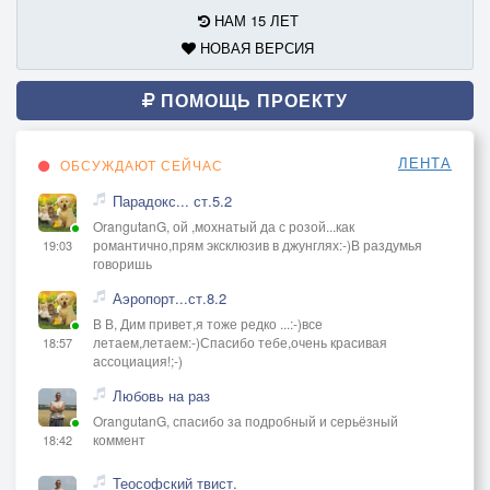
НАМ 15 ЛЕТ
НОВАЯ ВЕРСИЯ
ПОМОЩЬ ПРОЕКТУ
ЛЕНТА
ОБСУЖДАЮТ СЕЙЧАС
Парадокс... ст.5.2
OrangutanG, ой ,мохнатый да с розой...как
романтично,прям эксклюзив в джунглях:-)В раздумья
19:03
говоришь
Аэропорт...ст.8.2
В В, Дим привет,я тоже редко ...:-)все
летаем,летаем:-)Спасибо тебе,очень красивая
18:57
ассоциация!;-)
Любовь на раз
OrangutanG, спасибо за подробный и серьёзный
коммент
18:42
Теософский твист.