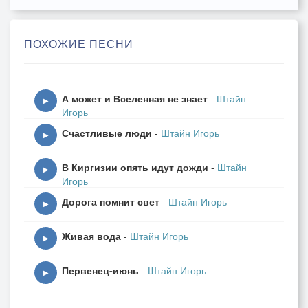
Прежние слова, что не зарубцевались,
Но бойцы из боя ещё не вернулись,
ПОХОЖИЕ ПЕСНИ
А надежда – редкий в пустыне оазис.
В небе города как грибы на асфальте,
А может и Вселенная не знает
-
Штайн
Тычут в наши сны золотые антенны.
▶
Игорь
Сопла тополей чуют дрожь перед стартом, –
Счастливые люди
-
Штайн Игорь
Так сквозь нас сегодня проносится время.
▶
В Киргизии опять идут дожди
-
Штайн
Всё перемешалось здесь – праздники, будни,
▶
Игорь
Страсти, суета, словно в калейдоскопе.
Дорога помнит свет
-
Штайн Игорь
И как на ромашке, где любит, не любит
▶
Крестница судьба, что в соседнем окопе.
Живая вода
-
Штайн Игорь
▶
21.01.2025г.
Первенец-июнь
-
Штайн Игорь
▶