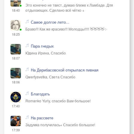
Это конечно не твист, думаю ближе к Ламбаде. Для
отдыхающих. Сделано всё чётко +
18:40
Самое долгое лето...
Браво!!! Как же красиво!!! Молодцы!!!!! 👋👋👋👋✨
18:25
Пара гнедых
Юдина Ирина, Спасибо
18:07
На Дерибасовской открылася пивная
Qwertysvetka, Света Спасибо
18:06
Благодать
Romanko Yuriy, спасибо Вам большое!
17:40
На рассвете
Задумка получилась+ Спасибо большое!
17:39