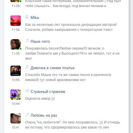
Классная такая потеряшка, соблазнительная! ) Рад был
тебя слышать... Как всегда, под впечатлением и
11:09
Mike
Как за несколько лет произошла деградация авторов!
Сначала, робкие заигрывания с генератором /текст
11:06
Наше лето
Понравилась песня!Люблю лирику!О вечном ,о
любви.Помните как у Высоцкого?Кто не любил, тот и не
11:05
жил
Девочка в синем платье
Спасибо Маша это та же самая песня в оригинале
никакой тут новой аранжировки нет
10:55
Странный странник
Оценила юмор.)))
10:44
Любовь на раз
Очень "на любителя". Но мне понравилось. ))) И отнюдь
не потому, что сформировалось уже какое-то лич
10:41