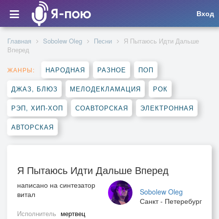
Вход
Главная
Sobolew Oleg
Песни
Я Пытаюсь Идти Дальше
Вперед
НАРОДНАЯ
РАЗНОЕ
ПОП
ЖАНРЫ:
ДЖАЗ, БЛЮЗ
МЕЛОДЕКЛАМАЦИЯ
РОК
РЭП, ХИП-ХОП
СОАВТОРСКАЯ
ЭЛЕКТРОННАЯ
АВТОРСКАЯ
Я Пытаюсь Идти Дальше Вперед
написано на синтезатор
Sobolew Oleg
витал
Санкт - Петеребург
Исполнитель
мертвец