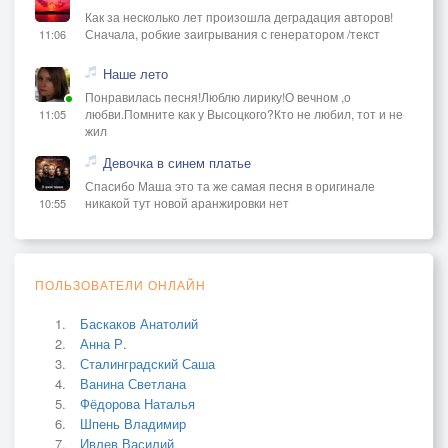
Как за несколько лет произошла деградация авторов!
Сначала, робкие заигрывания с генератором /текст
11:06
Наше лето
Понравилась песня!Люблю лирику!О вечном ,о
любви.Помните как у Высоцкого?Кто не любил, тот и не
11:05
жил
Девочка в синем платье
Спасибо Маша это та же самая песня в оригинале
никакой тут новой аранжировки нет
10:55
ПОЛЬЗОВАТЕЛИ ОНЛАЙН
Баскаков Анатолий
Анна Р.
Сталинградский Саша
Ванина Светлана
Фёдорова Наталья
Шпень Владимир
Ивлев Василий