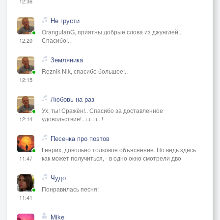
12:36
Не грусти
OrangutanG, приятны добрые слова из джунглей...
Спасибо!..
12:20
Земляника
Reznik Nik, спасибо большое!..
12:15
Любовь на раз
Ух, ты! Сражён!.. Спасибо за доставленное
удовольствие!..+++++!
12:14
Песенка про поэтов
Генрих, довольно толковое объяснение. Но ведь здесь
как может получиться, - в одно окно смотрели дво
11:47
Чудо
Понравилась песня!
11:41
Mike