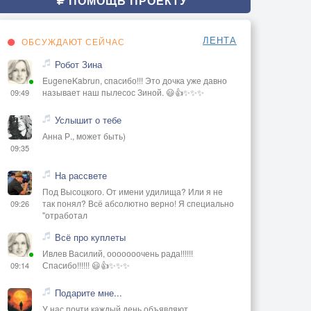
ПОМОЩЬ ПРОЕКТУ
ЛЕНТА
ОБСУЖДАЮТ СЕЙЧАС
Робот Зина
EugeneKabrun, спасибо!!! Это дочка уже давно
называет наш пылесос Зиной. 😃👍✨✨✨
09:49
Услышит о тебе
Анна Р., может быть)
09:35
На рассвете
Под Высоцкого. От имени удилища? Или я не
так понял? Всё абсолютно верно! Я специально
09:26
"отработал
Всё про куплеты
Ивлев Василий, ооооооочень рада!!!!!!
Спасибо!!!!!! 😃👍✨✨✨
09:14
Подарите мне...
У нас почти каждый день объявляют