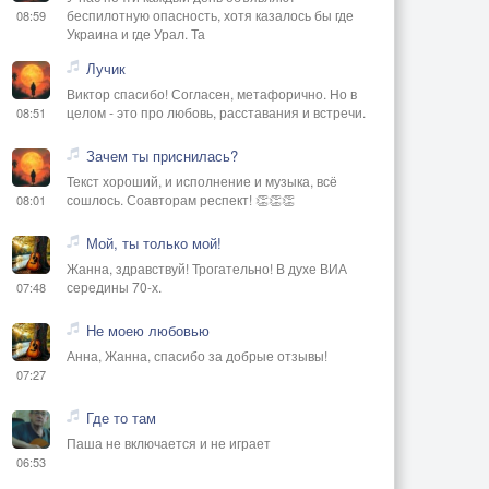
беспилотную опасность, хотя казалось бы где
08:59
Украина и где Урал. Та
Лучик
Виктор спасибо! Согласен, метафорично. Но в
целом - это про любовь, расставания и встречи.
08:51
Зачем ты приснилась?
Текст хороший, и исполнение и музыка, всё
сошлось. Соавторам респект! 👏👏👏
08:01
Мой, ты только мой!
Жанна, здравствуй! Трогательно! В духе ВИА
середины 70-х.
07:48
Не моею любовью
Анна, Жанна, спасибо за добрые отзывы!
07:27
Где то там
Паша не включается и не играет
06:53