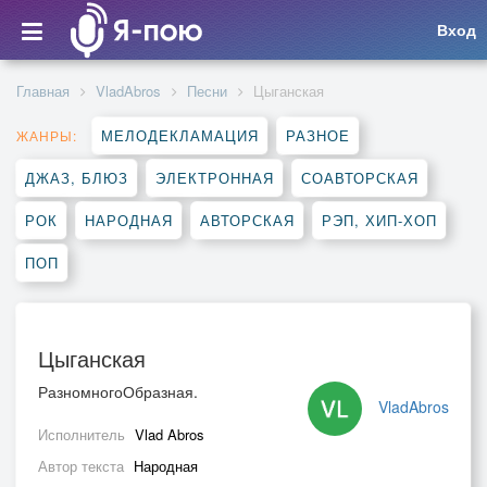
Вход
Главная
VladAbros
Песни
Цыганская
МЕЛОДЕКЛАМАЦИЯ
РАЗНОЕ
ЖАНРЫ:
ДЖАЗ, БЛЮЗ
ЭЛЕКТРОННАЯ
СОАВТОРСКАЯ
РОК
НАРОДНАЯ
АВТОРСКАЯ
РЭП, ХИП-ХОП
ПОП
Цыганская
РазномногоОбразная.
VladAbros
Исполнитель
Vlad Abros
Автор текста
Народная