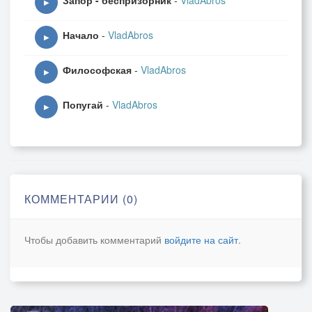
Запор - беспризорник
-
VladAbros
▶
Начало
-
VladAbros
▶
Философская
-
VladAbros
▶
Попугай
-
VladAbros
▶
КОММЕНТАРИИ (0)
Чтобы добавить комментарий
войдите на сайт
.