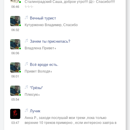
Сталинградский Саша, доброе утро!!!! 🤗✨ Спасибо!!!!!
✨✨✨
06:46
Вечный турист
Кутурженко Владимир, Спасибо
06:32
Зачем ты приснилась?
Владлена Привет+
06:06
Всё вроде есть.
Привет Володя+
06:01
"Грёзы"
Плюсую+
05:54
Лучик
Анна Р., заходи послушай мои треки ,пока только
верхние 10 треков примерно , если интересно завтра в
03:47