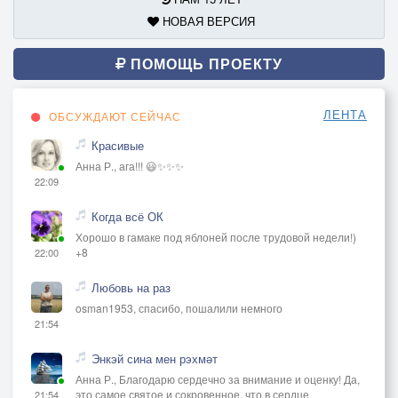
НОВАЯ ВЕРСИЯ
ПОМОЩЬ ПРОЕКТУ
ЛЕНТА
ОБСУЖДАЮТ СЕЙЧАС
Красивые
Анна Р., ага!!! 😃✨✨✨
22:09
Когда всё ОК
Хорошо в гамаке под яблоней после трудовой недели!)
+8
22:00
Любовь на раз
osman1953, спасибо, пошалили немного
21:54
Энкэй сина мен рэхмәт
Анна Р., Благодарю сердечно за внимание и оценку! Да,
это самое святое и сокровенное, что в сердце
21:54