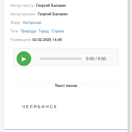
Автор текста
Георгий Балакин
Автор музыки
Георгий Балакин
Жанр
Авторская
Теги
Природа
Город
Страна
Размещено
02.02.2025 14:45
▶
0:00 / 0:00
Текст песни
Ч Е Л Я Б И Н С К
На Южном Урале меж синих озер