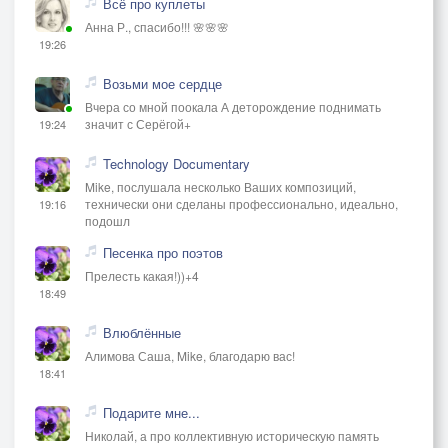
Всё про куплеты
Анна Р., спасибо!!! 🌸🌸🌸
19:26
Возьми мое сердце
Вчера со мной поокала А деторождение поднимать
значит с Серёгой+
19:24
Technology Documentary
Mike, послушала несколько Ваших композиций,
технически они сделаны профессионально, идеально,
19:16
подошл
Песенка про поэтов
Прелесть какая!))+4
18:49
Влюблённые
Алимова Саша, Mike, благодарю вас!
18:41
Подарите мне...
Николай, а про коллективную историческую память