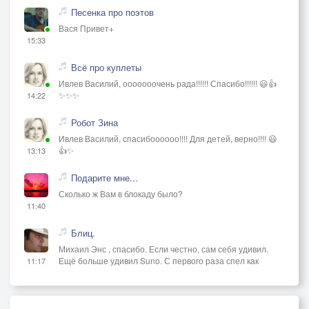
Песенка про поэтов
Вася Привет+
15:33
Всё про куплеты
Ивлев Василий, ооооооочень рада!!!!!! Спасибо!!!!!! 😃👍
✨✨✨
14:22
Робот Зина
Ивлев Василий, спасибоооооо!!!! Для детей, верно!!!! 😃
👍✨
13:13
Подарите мне...
Сколько ж Вам в блокаду было?
11:40
Блиц.
Михаил Энс , спасибо. Если честно, сам себя удивил.
Ещё больше удивил Suno. С первого раза спел как
11:17