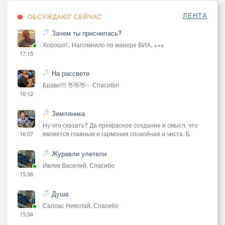
ЛЕНТА
ОБСУЖДАЮТ СЕЙЧАС
Зачем ты приснилась?
Хорошо!.. Напомнило по манере ВИА. +++
17:15
На рассвете
Браво!!!! 👋👋👋✨ Спасибо!
16:12
Земляника
Ну что сказать? Да прекрасное создание и смысл, что
является главным и гармония спокойная и чиста. Б
16:07
Журавли улетели
Ивлев Василий, Спасибо
15:36
Душа
Саллас Николай, Спасибо
15:34