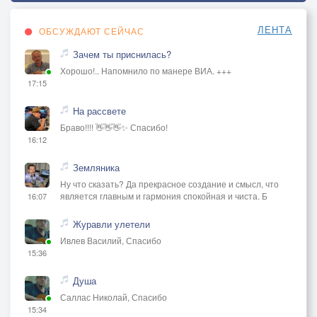
ЛЕНТА
ОБСУЖДАЮТ СЕЙЧАС
Зачем ты приснилась?
Хорошо!.. Напомнило по манере ВИА. +++
17:15
На рассвете
Браво!!!! 👋👋👋✨ Спасибо!
16:12
Земляника
Ну что сказать? Да прекрасное создание и смысл, что
является главным и гармония спокойная и чиста. Б
16:07
Журавли улетели
Ивлев Василий, Спасибо
15:36
Душа
Саллас Николай, Спасибо
15:34