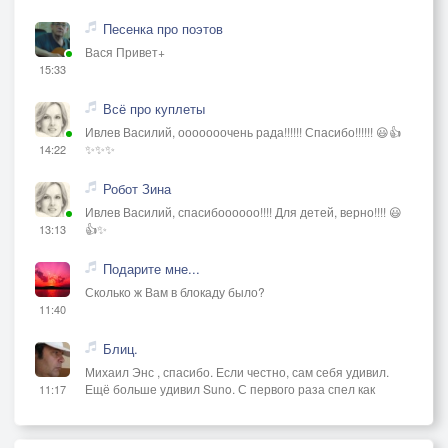
Песенка про поэтов
Вася Привет+
15:33
Всё про куплеты
Ивлев Василий, ооооооочень рада!!!!!! Спасибо!!!!!! 😃👍
✨✨✨
14:22
Робот Зина
Ивлев Василий, спасибоооооо!!!! Для детей, верно!!!! 😃
👍✨
13:13
Подарите мне...
Сколько ж Вам в блокаду было?
11:40
Блиц.
Михаил Энс , спасибо. Если честно, сам себя удивил.
Ещё больше удивил Suno. С первого раза спел как
11:17