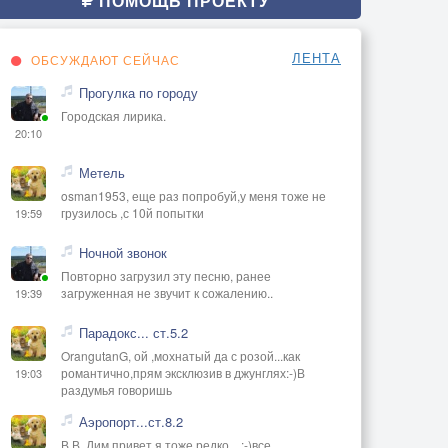
ПОМОЩЬ ПРОЕКТУ
ЛЕНТА
ОБСУЖДАЮТ СЕЙЧАС
Прогулка по городу
Городская лирика.
20:10
Метель
osman1953, еще раз попробуй,у меня тоже не
грузилось ,с 10й попытки
19:59
Ночной звонок
Повторно загрузил эту песню, ранее
загруженная не звучит к сожалению..
19:39
Парадокс... ст.5.2
OrangutanG, ой ,мохнатый да с розой...как
романтично,прям эксклюзив в джунглях:-)В
19:03
раздумья говоришь
Аэропорт...ст.8.2
В В, Дим привет,я тоже редко ...:-)все