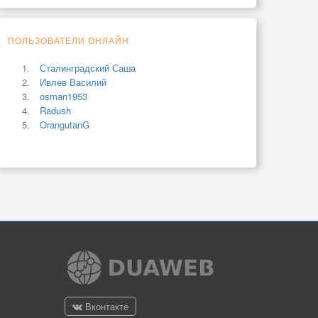
ПОЛЬЗОВАТЕЛИ ОНЛАЙН
Сталинградский Саша
Ивлев Василий
osman1953
Radush
OrangutanG
Вконтакте