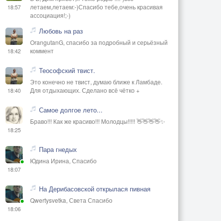
летаем,летаем:-)Спасибо тебе,очень красивая
18:57
ассоциация!;-)
Любовь на раз
OrangutanG, спасибо за подробный и серьёзный
коммент
18:42
Теософский твист.
Это конечно не твист, думаю ближе к Ламбаде.
Для отдыхающих. Сделано всё чётко +
18:40
Самое долгое лето...
Браво!!! Как же красиво!!! Молодцы!!!!! 👋👋👋👋✨
18:25
Пара гнедых
Юдина Ирина, Спасибо
18:07
На Дерибасовской открылася пивная
Qwertysvetka, Света Спасибо
18:06