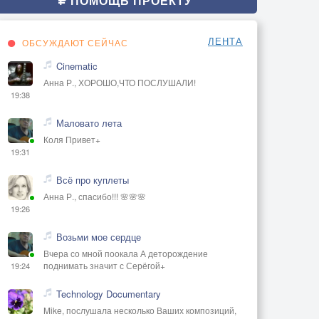
ПОМОЩЬ ПРОЕКТУ
ЛЕНТА
ОБСУЖДАЮТ СЕЙЧАС
Cinematic
Анна Р., ХОРОШО,ЧТО ПОСЛУШАЛИ!
19:38
Маловато лета
Коля Привет+
19:31
Всё про куплеты
Анна Р., спасибо!!! 🌸🌸🌸
19:26
Возьми мое сердце
Вчера со мной поокала А деторождение
поднимать значит с Серёгой+
19:24
Technology Documentary
Mike, послушала несколько Ваших композиций,