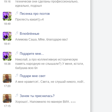
технически они сделаны профессионально,
19:16
идеально, подошл
Песенка про поэтов
Прелесть какая!))+4
18:49
Влюблённые
Алимова Саша, Mike, благодарю вас!
18:41
Подарите мне...
Николай, а про коллективную историческую
память народную не слышали?) У меня, кстати,
18:38
бабушка всю бл
Подари мне свет
А мне нравится!.. Света, не слушай никого, пой!..
17:20
Зачем ты приснилась?
Хорошо!.. Напомнило по манере ВИА. +++
17:15