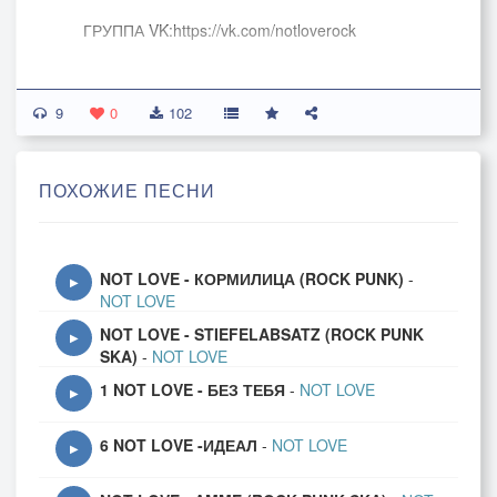
ГРУППА VK:https://vk.com/notloverock
ПОМОЩЬ ПРОЕКТУ ДОНАТ:
9
0
102
http://www.donationalerts.ru/r/dobryputnik
ПОХОЖИЕ ПЕСНИ
#notlove #music #rock
NOT LOVE - КОРМИЛИЦА (ROCK PUNK)
-
▶
NOT LOVE
NOT LOVE - STIEFELABSATZ (ROCK PUNK
▶
SKA)
-
NOT LOVE
1 NOT LOVE - БЕЗ ТЕБЯ
-
NOT LOVE
▶
6 NOT LOVE -ИДЕАЛ
-
NOT LOVE
▶