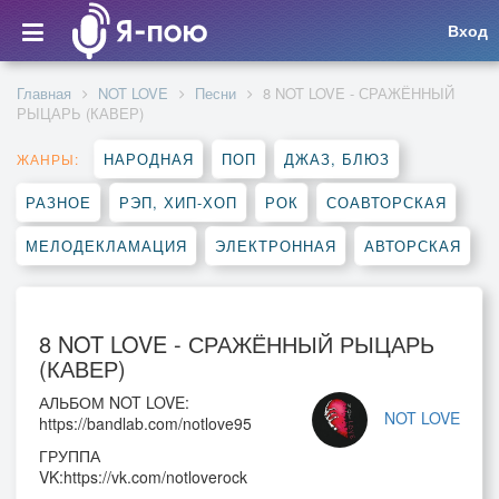
Вход
Главная
NOT LOVE
Песни
8 NOT LOVE - СРАЖЁННЫЙ
РЫЦАРЬ (КАВЕР)
НАРОДНАЯ
ПОП
ДЖАЗ, БЛЮЗ
ЖАНРЫ:
РАЗНОЕ
РЭП, ХИП-ХОП
РОК
СОАВТОРСКАЯ
МЕЛОДЕКЛАМАЦИЯ
ЭЛЕКТРОННАЯ
АВТОРСКАЯ
8 NOT LOVE - СРАЖЁННЫЙ РЫЦАРЬ
(КАВЕР)
АЛЬБОМ NOT LOVE:
NOT LOVE
https://bandlab.com/notlove95
ГРУППА
VK:https://vk.com/notloverock