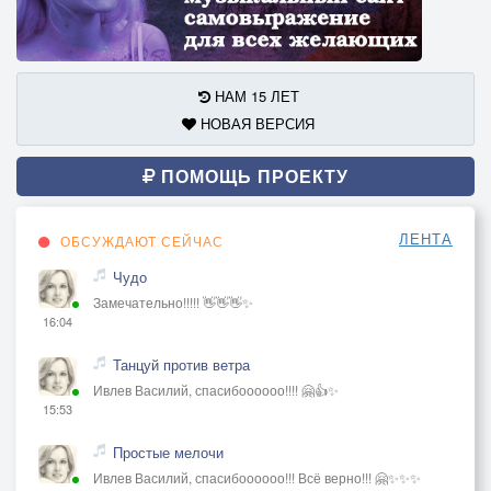
НАМ 15 ЛЕТ
НОВАЯ ВЕРСИЯ
ПОМОЩЬ ПРОЕКТУ
ЛЕНТА
ОБСУЖДАЮТ СЕЙЧАС
Чудо
Замечательно!!!!! 👋👋👋✨
16:04
Танцуй против ветра
Ивлев Василий, спасибоооооо!!!! 🤗👍✨
15:53
Простые мелочи
Ивлев Василий, спасибоооооо!!! Всё верно!!! 🤗✨✨✨