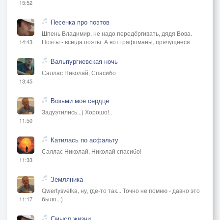
15:52
Песенка про поэтов
Шпень Владимир, не надо передёргивать, дядя Вова.
Поэты - всегда поэты. А вот графоманы, прячущиеся
14:43
Вальпургиевская ночь
Саллас Николай, Спасибо
13:45
Возьми мое сердце
Задуэтились...) Хорошо!..
11:50
Катилась по асфальту
Саллас Николай, Николай спасибо!
11:33
Земляника
Qwertysvetka, ну, где-то так... Точно не помню - давно это
было...)
11:17
Смысл жизни.