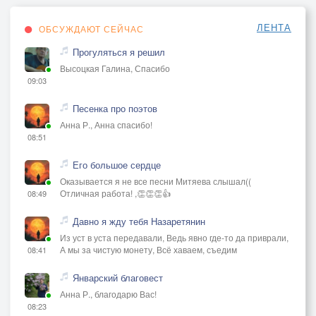
ЛЕНТА
ОБСУЖДАЮТ СЕЙЧАС
Прогуляться я решил
Высоцкая Галина, Спасибо
09:03
Песенка про поэтов
Анна Р., Анна спасибо!
08:51
Его большое сердце
Оказывается я не все песни Митяева слышал((
Отличная работа! ,👏👏👏👍
08:49
Давно я жду тебя Назаретянин
Из уст в уста передавали, Ведь явно где-то да приврали,
А мы за чистую монету, Всё хаваем, съедим
08:41
Январский благовест
Анна Р., благодарю Вас!
08:23