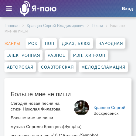
Вход
Главная
Кравцов Сергей Владимирович
Песни
Больше
мне не пиши
РОК
ПОП
ДЖАЗ, БЛЮЗ
НАРОДНАЯ
ЖАНРЫ:
ЭЛЕКТРОННАЯ
РАЗНОЕ
РЭП, ХИП-ХОП
АВТОРСКАЯ
СОАВТОРСКАЯ
МЕЛОДЕКЛАМАЦИЯ
Больше мне не пиши
Сегодня новая песня на
Кравцов Сергей
стихи Николая Филатова
Воскресенск
Больше мне не пиши
музыка Сергеяя Кравцова(Sympho)
исполняю опять же я))) С.Кравцов(Sympho)