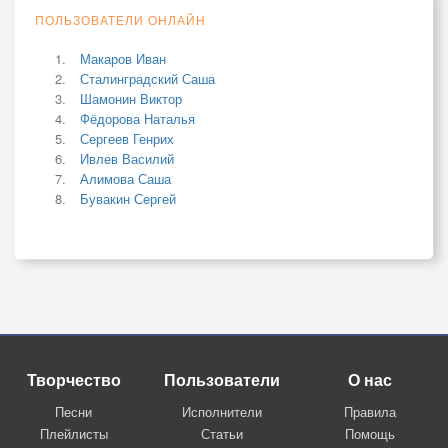
ПОЛЬЗОВАТЕЛИ ОНЛАЙН
Макаров Иван
Сталинградский Саша
Шамонин Виктор
Фёдорова Наталья
Сергеев Генрих
Ивлев Василий
Алимова Саша
Бувакин Сергей
Творчество
Пользователи
О нас
Песни
Исполнители
Правила
Плейлисты
Статьи
Помощь