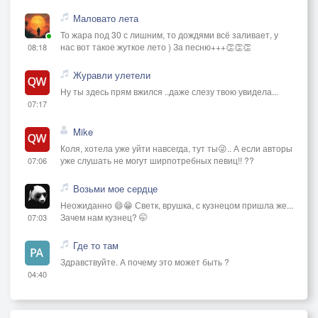
Маловато лета
То жара под 30 с лишним, то дождями всё заливает, у
нас вот такое жуткое лето ) За песню+++👏👏👏
08:18
Журавли улетели
Ну ты здесь прям вжился ..даже слезу твою увидела...
07:17
Mike
Коля, хотела уже уйти навсегда, тут ты😜.. А если авторы
уже слушать не могут ширпотребных певиц!! ??
07:06
Возьми мое сердце
Неожиданно 😄😁 Светк, врушка, с кузнецом пришла же...
Зачем нам кузнец? 🤭
07:03
Где то там
Здравствуйте. А почему это может быть ?
04:40