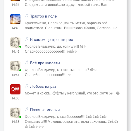
Следим за гигиеной...не в джунглях всё таки.. Ван
14:54
Трактор в поле
Qwertysvetka, Спасибо, как ты метко, образно всё
подметила. С опытом.. Вишнякова Жанна, Согласен на
14:49
В самом центре шторма
Фролов Владимир, да, копнули!!! 😃✨
Спасибоооооооооооо!!!!! 🤗👍✨
14:46
Всё про куплеты
Фролов Владимир, как это ты не поэт? 😃✨
Спасибоооооооооооо!!!!!! ✨
14:44
Любовь на раз
Может и хрюка.. 🙄🤔ты у него узнай, кто это, хотя бы.. 😜
14:38
Простые мелочи
Фролов Владимир, спасибоооооо!!!! 👍👍👍👍👍👍
Отправила!!!! Можешь сократить, если захочешь. 👍👍👍
14:38
👍👍👍✨✨✨