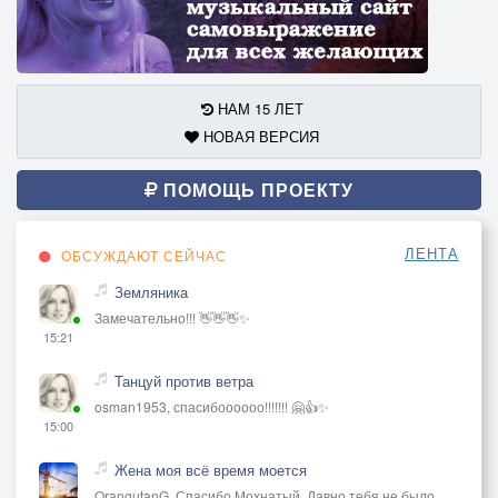
НАМ 15 ЛЕТ
НОВАЯ ВЕРСИЯ
ПОМОЩЬ ПРОЕКТУ
ЛЕНТА
ОБСУЖДАЮТ СЕЙЧАС
Земляника
Замечательно!!! 👋👋👋✨
15:21
Танцуй против ветра
osman1953, спасибоооооо!!!!!!! 🤗👍✨
15:00
Жена моя всё время моется
OrangutanG, Спасибо Мохнатый. Давно тебя не было.