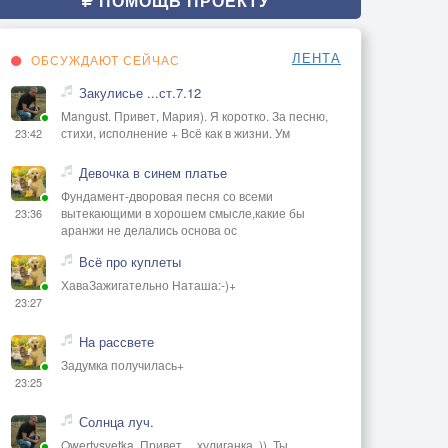
ПОМОЩЬ ПРОЕКТУ
ЛЕНТА
ОБСУЖДАЮТ СЕЙЧАС
Закулисье ...ст.7.12
Mangust. Привет, Мария). Я коротко. За песню,
стихи, исполнение + Всё как в жизни. Ум
23:42
Девочка в синем платье
Фундамент-дворовая песня со всеми
вытекающими в хорошем смысле,какие бы
23:36
аранжи не делались основа ос
Всё про куплеты
ХаваЗажигательно Наташа:-)+
23:27
На рассвете
Задумка получилась+
23:25
Солнца луч.
Qwertysvetka. Привет, ,, хулиганка,,)). Ты