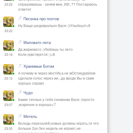
спрашиваешь - зачем мне, ИИ..?? Постараюсь
23:22
ответит
Песенка про поэтов
Ну Ваще,шедеврально Вася:-)!Улыбнул!+9
23:22
Маловато лета
Да,жарковато:-)Любишь ты лето
Коля,чувствуется:-)+8
23:16
Хранимые Богом
А почему ж через мостИк,а не мОстик)даблом
сделали голос через ии...да вроде Вы и сами
23:12
хорошо справл
Чудо
Какие теплые у тебя снежинки Вася:-)просто
,искренне и хорошо+7
23:07
Метель
Володь перезалей,новые должны играть,те что
больше 2ух-3ех недель не играют,не
23:02