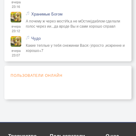
вчера
23:16
Хранимые Богом
А почему ж через мостИк,а не мОстик)даблом сделали
голос через ии...да вроде Вы и сами хорошо справл
вчера
23:12
Чудо
Какие теплые у тебя снежинки Вася:-)просто ,искренне и
хорошо+7
вчера
23:07
ПОЛЬЗОВАТЕЛИ ОНЛАЙН
Творчество
Пользователи
О нас