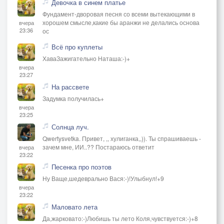
Девочка в синем платье
Фундамент-дворовая песня со всеми вытекающими в
хорошем смысле,какие бы аранжи не делались основа
вчера
23:36
ос
Всё про куплеты
ХаваЗажигательно Наташа:-)+
вчера
23:27
На рассвете
Задумка получилась+
вчера
23:25
Солнца луч.
Qwertysvetka. Привет, ,, хулиганка,,)). Ты спрашиваешь -
зачем мне, ИИ..?? Постараюсь ответит
вчера
23:22
Песенка про поэтов
Ну Ваще,шедеврально Вася:-)!Улыбнул!+9
вчера
23:22
Маловато лета
Да,жарковато:-)Любишь ты лето Коля,чувствуется:-)+8