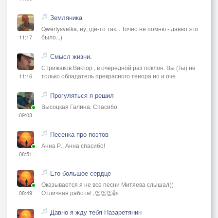
Земляника
Qwertysvetka, ну, где-то так... Точно не помню - давно это
было...)
11:17
Смысл жизни.
Стрижаков Виктор , в очередной раз поклон. Вы (Ты) не
только обладатель прекрасного тенора но и оче
11:16
Прогуляться я решил
Высоцкая Галина, Спасибо
09:03
Песенка про поэтов
Анна Р., Анна спасибо!
08:51
Его большое сердце
Оказывается я не все песни Митяева слышал((
Отличная работа! ,👏👏👏👍
08:49
Давно я жду тебя Назаретянин