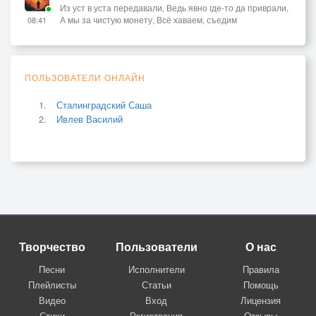
Из уст в уста передавали, Ведь явно где-то да приврали,
А мы за чистую монету, Всё хаваем, съедим
08:41
ПОЛЬЗОВАТЕЛИ ОНЛАЙН
Сталинградский Саша
Ивлев Василий
Творчество
Пользователи
О нас
Песни
Исполнители
Правила
Плейлисты
Статьи
Помощь
Видео
Вход
Лицензия
Стихи
Регистрация
Отзывы