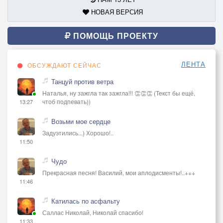
НОВАЯ ВЕРСИЯ
ПОМОЩЬ ПРОЕКТУ
ЛЕНТА
ОБСУЖДАЮТ СЕЙЧАС
Танцуй против ветра
Наталья, ну зажгла так зажгла!!! 👏👏👏 (Текст бы ещё,
чтоб подпевать))
13:27
Возьми мое сердце
Задуэтились...) Хорошо!..
11:50
Чудо
Прекрасная песня! Василий, мои аплодисменты!..+++
11:46
Катилась по асфальту
Саллас Николай, Николай спасибо!
11:33