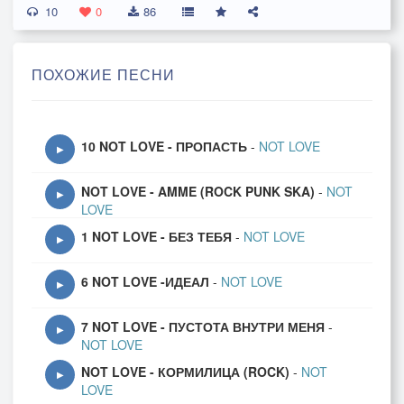
10
0
86
http://www.donationalerts.ru/r/dobryputnik
ПОХОЖИЕ ПЕСНИ
#notlove #music #rock
10 NOT LOVE - ПРОПАСТЬ
-
NOT LOVE
▶
NOT LOVE - AMME (ROCK PUNK SKA)
-
NOT
▶
LOVE
1 NOT LOVE - БЕЗ ТЕБЯ
-
NOT LOVE
▶
6 NOT LOVE -ИДЕАЛ
-
NOT LOVE
▶
7 NOT LOVE - ПУСТОТА ВНУТРИ МЕНЯ
-
▶
NOT LOVE
NOT LOVE - КОРМИЛИЦА (ROCK)
-
NOT
▶
LOVE