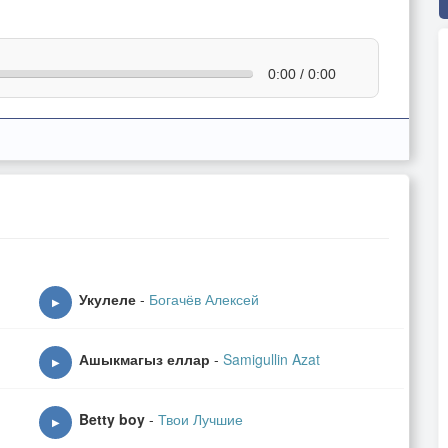
0:00 / 0:00
Укулеле
-
Богачёв Алексей
▶
Ашыкмагыз еллар
-
Samigullin Azat
▶
Betty boy
-
Твои Лучшие
▶