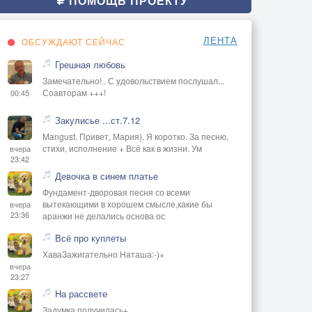
ПОМОЩЬ ПРОЕКТУ
ЛЕНТА
ОБСУЖДАЮТ СЕЙЧАС
Грешная любовь
Замечательно!.. С удовольствием послушал...
Соавторам +++!
00:45
Закулисье ...ст.7.12
Mangust. Привет, Мария). Я коротко. За песню,
стихи, исполнение + Всё как в жизни. Ум
вчера
23:42
Девочка в синем платье
Фундамент-дворовая песня со всеми
вытекающими в хорошем смысле,какие бы
вчера
23:36
аранжи не делались основа ос
Всё про куплеты
ХаваЗажигательно Наташа:-)+
вчера
23:27
На рассвете
Задумка получилась+