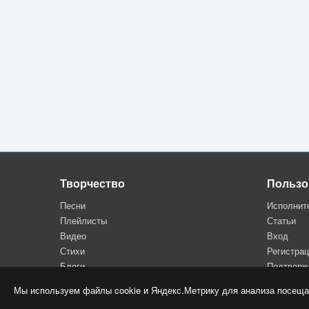
Творчество
Пользо
Песни
Исполнит
Плейлисты
Статьи
Видео
Вход
Стихи
Регистра
Блоги
Подтверж
Мы используем файлы cookie и Яндекс.Метрику для анализа посеща