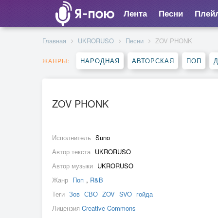
Лента
Песни
Плей
Главная
UKRORUSO
Песни
ZOV PHONK
НАРОДНАЯ
АВТОРСКАЯ
ПОП
ЖАНРЫ:
ZOV PHONK
Исполнитель
Suno
Автор текста
UKRORUSO
Автор музыки
UKRORUSO
Жанр
Поп
,
R&B
Теги
Зов
СВО
ZOV
SVO
гойда
Лицензия
Creative Commons