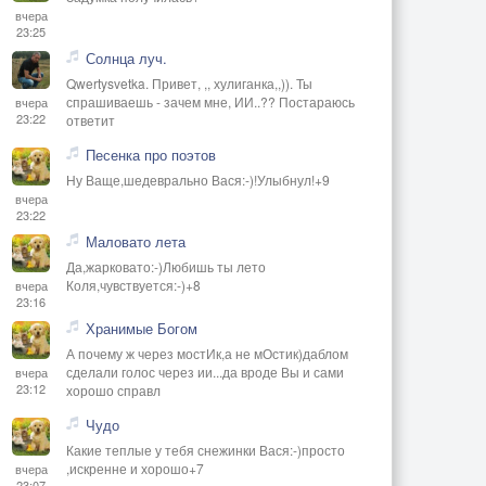
вчера
23:25
Солнца луч.
Qwertysvetka. Привет, ,, хулиганка,,)). Ты
спрашиваешь - зачем мне, ИИ..?? Постараюсь
вчера
23:22
ответит
Песенка про поэтов
Ну Ваще,шедеврально Вася:-)!Улыбнул!+9
вчера
23:22
Маловато лета
Да,жарковато:-)Любишь ты лето
Коля,чувствуется:-)+8
вчера
23:16
Хранимые Богом
А почему ж через мостИк,а не мОстик)даблом
сделали голос через ии...да вроде Вы и сами
вчера
23:12
хорошо справл
Чудо
Какие теплые у тебя снежинки Вася:-)просто
,искренне и хорошо+7
вчера
23:07