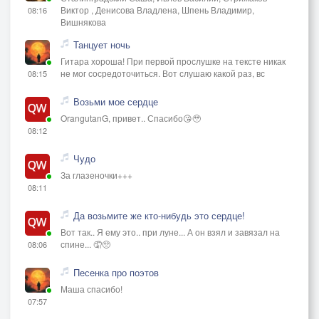
Виктор , Денисова Владлена, Шпень Владимир,
08:16
Вишнякова
Танцует ночь
Гитара хороша! При первой прослушке на тексте никак
не мог сосредоточиться. Вот слушаю какой раз, вс
08:15
Возьми мое сердце
OrangutanG, привет.. Спасибо😘🥹
08:12
Чудо
За глазеночки+++
08:11
Да возьмите же кто-нибудь это сердце!
Вот так.. Я ему это.. при луне... А он взял и завязал на
спине... 🤦🥺
08:06
Песенка про поэтов
Маша спасибо!
07:57