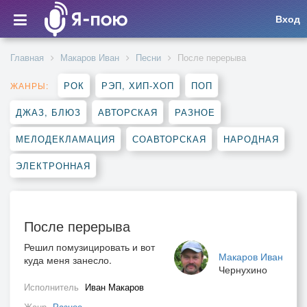
Вход
Главная
Макаров Иван
Песни
После перерыва
РОК
РЭП, ХИП-ХОП
ПОП
ЖАНРЫ:
ДЖАЗ, БЛЮЗ
АВТОРСКАЯ
РАЗНОЕ
МЕЛОДЕКЛАМАЦИЯ
СОАВТОРСКАЯ
НАРОДНАЯ
ЭЛЕКТРОННАЯ
После перерыва
Решил помузицировать и вот
Макаров Иван
куда меня занесло.
Чернухино
Исполнитель
Иван Макаров
Жанр
Разное