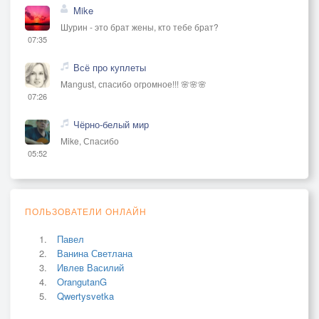
Mike
Шурин - это брат жены, кто тебе брат?
07:35
Всё про куплеты
Mangust, спасибо огромное!!! 🌸🌸🌸
07:26
Чёрно-белый мир
Mike, Спасибо
05:52
ПОЛЬЗОВАТЕЛИ ОНЛАЙН
Павел
Ванина Светлана
Ивлев Василий
OrangutanG
Qwertysvetka