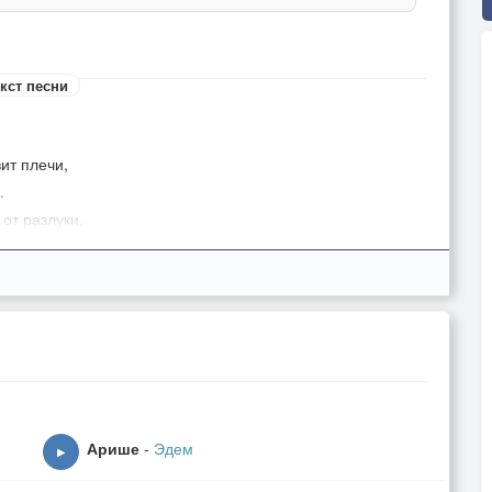
кст песни
вит плечи,
.
 от разлуки,
богом. (к тем, кто дарован нам богом)
м лучистым разбуди,
 меня важней .
безудержной любви,
 рядом быть позволь.
Арише
-
Эдем
▶