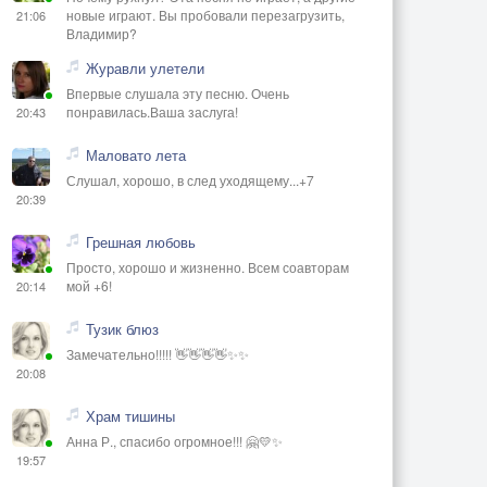
новые играют. Вы пробовали перезагрузить,
21:06
Владимир?
Журавли улетели
Впервые слушала эту песню. Очень
понравилась.Ваша заслуга!
20:43
Маловато лета
Слушал, хорошо, в след уходящему...+7
20:39
Грешная любовь
Просто, хорошо и жизненно. Всем соавторам
мой +6!
20:14
Тузик блюз
Замечательно!!!!! 👋👋👋👋✨✨
20:08
Храм тишины
Анна Р., спасибо огромное!!! 🤗💛✨
19:57