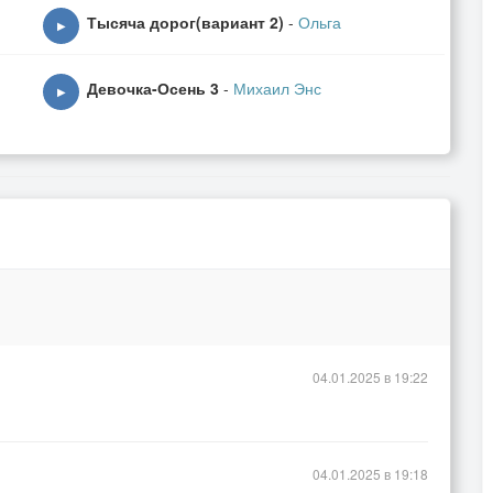
ье забытом,
Тысяча дорог(вариант 2)
-
Ольга
ьного джаза.
▶
чится
быть рядом.
Девочка-Осень 3
-
Михаил Энс
▶
04.01.2025 в 19:22
04.01.2025 в 19:18