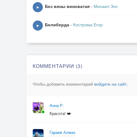
2. Будят часы мерным битом память о счаст
Без вины виноватая
-
Михаил Энс
“Где ты?”, - всего одна фраза в ритмах печал
▶
Жизни листая страницы, снова любовь посту
в сердце улыбкой и взглядом, чтобы навеки 
Белиберда
-
Кострома Егор
▶
КОММЕНТАРИИ (3)
Чтобы добавить комментарий
войдите на сайт
.
Анна Р.
Красота! ❤️
Гараев Алмаз