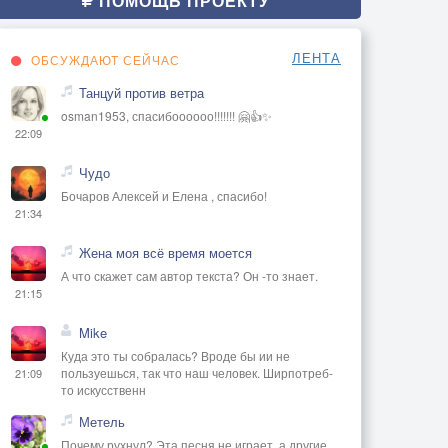
ПОМОЩЬ ПРОЕКТУ
ЛЕНТА
ОБСУЖДАЮТ СЕЙЧАС
Танцуй против ветра
osman1953, спасибоооооо!!!!!!! 🤗👍✨
22:09
Чудо
Бочаров Алексей и Елена , спасибо!
21:34
Жена моя всё время моется
А что скажет сам автор текста? Он -то знает.
21:15
Mike
Куда это ты собралась? Вроде бы ии не
пользуешься, так что наш человек. Ширпотреб-
21:09
то искусственн
Метель
Почему рухнул? Эта песня не играет, а другие