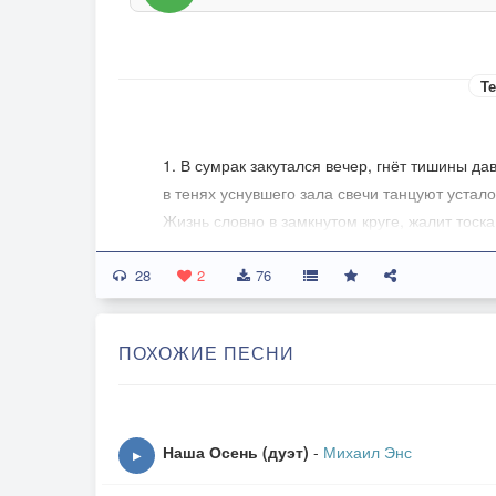
Те
1. В сумрак закутался вечер, гнёт тишины да
в тенях уснувшего зала свечи танцуют устало
Жизнь словно в замкнутом круге, жалит тоска
рвётся душа по дорогам к той, что дарована 
28
2
76
Припев:
ПОХОЖИЕ ПЕСНИ
Ты ко мне сойди с млечного пути, солнышко
замани в безумства куражей и скажи, что нет
Страстью оживи то, что спит внутри, океан 
раздели со мной грусть свою и боль и навеки
Наша Осень (дуэт)
-
Михаил Энс
▶