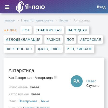
Вход
Главная
Павел Владимирович
Песни
Антарктида
РОК
СОАВТОРСКАЯ
НАРОДНАЯ
ЖАНРЫ:
МЕЛОДЕКЛАМАЦИЯ
РАЗНОЕ
ПОП
АВТОРСКАЯ
ЭЛЕКТРОННАЯ
ДЖАЗ, БЛЮЗ
РЭП, ХИП-ХОП
Антарктида
Как быстро тает Антарктида !!!
Павел
Ступино
Исполнитель
Павел
Автор музыки
Павел
Жанр
Электронная
,
Техно
Лицензия
Creative Commons