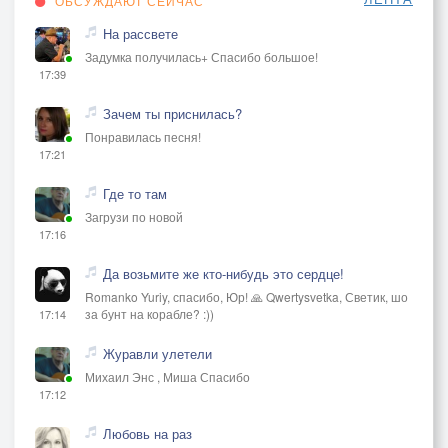
ОБСУЖДАЮТ СЕЙЧАС
На рассвете
Задумка получилась+ Спасибо большое!
17:39
Зачем ты приснилась?
Понравилась песня!
17:21
Где то там
Загрузи по новой
17:16
Да возьмите же кто-нибудь это сердце!
Romanko Yuriy, спасибо, Юр! 🙏 Qwertysvetka, Светик, шо
за бунт на корабле? :))
17:14
Журавли улетели
Михаил Энс , Миша Спасибо
17:12
Любовь на раз