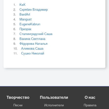
KsK
Скрябин Владимир
BardArt
Mangust
EugeneKabrun
Призрак
Сталинградский Саша
Ванина Светлана
Фёдорова Наталья
Алимова Саша
Сушко Николай
Творчество
Пользователи
О нас
Песни
Исполнители
Правила