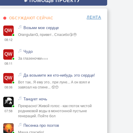
ПОМОЩЬ ПРОЕКТУ
ЛЕНТА
ОБСУЖДАЮТ СЕЙЧАС
Возьми мое сердце
OrangutanG, привет.. Спасибо😘🥹
08:12
Чудо
За глазеночки+++
08:11
Да возьмите же кто-нибудь это сердце!
Вот так.. Я ему это.. при луне... А он взял и
завязал на спине... 🤦🥺
08:06
Танцует ночь
Прекрасно! Живой голос - как глоток чистой
родниковой воды в монотонной пустыне
07:58
генераций. Пойте бол
Песенка про поэтов
Маша спасибо!