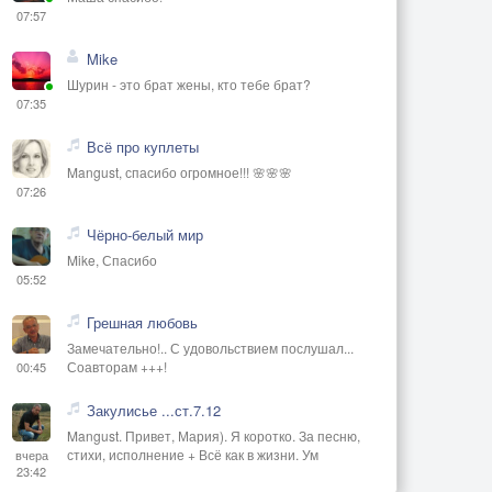
07:57
Mike
Шурин - это брат жены, кто тебе брат?
07:35
Всё про куплеты
Mangust, спасибо огромное!!! 🌸🌸🌸
07:26
Чёрно-белый мир
Mike, Спасибо
05:52
Грешная любовь
Замечательно!.. С удовольствием послушал...
Соавторам +++!
00:45
Закулисье ...ст.7.12
Mangust. Привет, Мария). Я коротко. За песню,
стихи, исполнение + Всё как в жизни. Ум
вчера
23:42