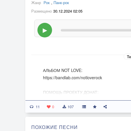
Жанр
Рок
,
Панк-рок
Размещено
30.12.2024 02:05
▶
Те
АЛЬБОМ NOT LOVE:
https://bandlab.com/notloverock
ПОМОЩЬ ПРОЕКТУ ДОНАТ:
http://www.donationalerts.ru/r/dobryputnik
11
0
107
#notlove #music #rock
ПОХОЖИЕ ПЕСНИ