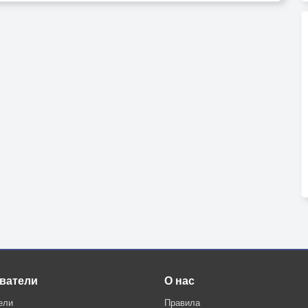
ватели
О нас
ели
Правила