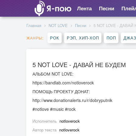
Лента
Песни
Плей
Главная
NOT LOVE
Песни
5 NOT LOVE - ДАВАЙ
РОК
РЭП, ХИП-ХОП
ПОП
ДЖАЗ
ЖАНРЫ:
5 NOT LOVE - ДАВАЙ НЕ БУДЕМ
АЛЬБОМ NOT LOVE:
https://bandlab.com/notloverock
ПОМОЩЬ ПРОЕКТУ ДОНАТ:
http://www.donationalerts.ru/r/dobryputnik
#notlove #music #rock
Исполнитель
notloverock
Автор текста
notloverock