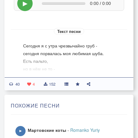
▶
0:00 / 0:00
Текст песни
Сегодня я с утра чрезвычайно груб -
сегодня порвалась моя любимая шуба.
Есть пальто,
но в нём не то -
на улице мороз и не выходит никто.
40
Я зол, как пёс -
4
152
проклятый мороз!
И всё-таки из дома высовываю нос.
ПОХОЖИЕ ПЕСНИ
А в шубе дуба я бы дал...
Мартовские коты
-
Romanko Yuriy
Замеченный случайно парой серых глаз,
▶
я выпалил одну из наболевших фраз: