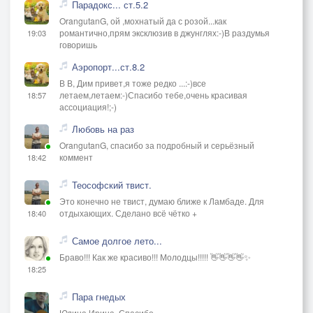
Парадокс... ст.5.2
OrangutanG, ой ,мохнатый да с розой...как
романтично,прям эксклюзив в джунглях:-)В раздумья
19:03
говоришь
Аэропорт...ст.8.2
В В, Дим привет,я тоже редко ...:-)все
летаем,летаем:-)Спасибо тебе,очень красивая
18:57
ассоциация!;-)
Любовь на раз
OrangutanG, спасибо за подробный и серьёзный
коммент
18:42
Теософский твист.
Это конечно не твист, думаю ближе к Ламбаде. Для
отдыхающих. Сделано всё чётко +
18:40
Самое долгое лето...
Браво!!! Как же красиво!!! Молодцы!!!!! 👋👋👋👋✨
18:25
Пара гнедых
Юдина Ирина, Спасибо