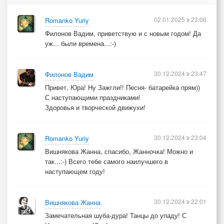
я же вам не жулик, а просто хулиган.
02.01.2025 в 23:06
Romanko Yuriy
А в шубе дуба я бы дал...
Филонов Вадим, приветствую и с новым годом! Да
уж... были времена...:-)
oktober 1991
30.12.2024 в 23:47
Филонов Вадим
Привет, Юра! Ну Зажгли!! Песня- батарейка прям))
С наступающими праздниками!
Здоровья и творческой движухи!
30.12.2024 в 23:04
Romanko Yuriy
Вишнякова Жанна, спасибо, Жанночка! Можно и
так...:-) Всего тебе самого наилучшего в
наступающем году!
30.12.2024 в 22:01
Вишнякова Жанна
Замечательная шуба-дура! Танцы до упаду! С