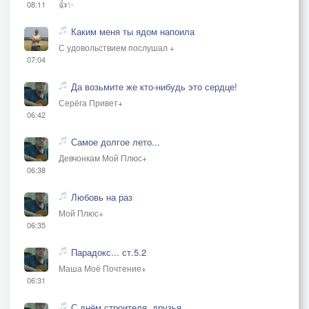
👍✨
08:11
Каким меня ты ядом напоила
С удовольствием послушал +
07:04
Да возьмите же кто-нибудь это сердце!
Серёга Привет+
06:42
Самое долгое лето...
Девчонкам Мой Плюс+
06:38
Любовь на раз
Мой Плюс+
06:35
Парадокс... ст.5.2
Маша Моё Почтение+
06:31
С днём строителя, друзья