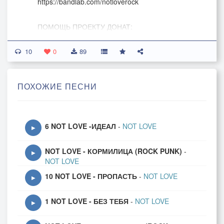
https://bandlab.com/notloverock
ПОМОЩЬ ПРОЕКТУ ДОНАТ:
http://www.donationalerts.ru/r/dobryputnik
10
0
89
#notlove #music #rock
ПОХОЖИЕ ПЕСНИ
6 NOT LOVE -ИДЕАЛ
-
NOT LOVE
▶
NOT LOVE - КОРМИЛИЦА (ROCK PUNK)
-
▶
NOT LOVE
10 NOT LOVE - ПРОПАСТЬ
-
NOT LOVE
▶
1 NOT LOVE - БЕЗ ТЕБЯ
-
NOT LOVE
▶