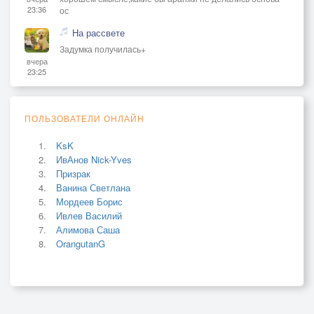
23:36
ос
На рассвете
Задумка получилась+
вчера
23:25
ПОЛЬЗОВАТЕЛИ ОНЛАЙН
KsK
ИвАнов Nick-Yves
Призрак
Ванина Светлана
Мордеев Борис
Ивлев Василий
Алимова Саша
OrangutanG