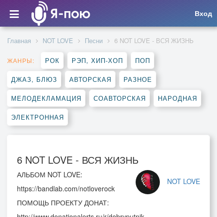
Вход
Главная
NOT LOVE
Песни
6 NOT LOVE - ВСЯ ЖИЗНЬ
РОК
РЭП, ХИП-ХОП
ПОП
ЖАНРЫ:
ДЖАЗ, БЛЮЗ
АВТОРСКАЯ
РАЗНОЕ
МЕЛОДЕКЛАМАЦИЯ
СОАВТОРСКАЯ
НАРОДНАЯ
ЭЛЕКТРОННАЯ
6 NOT LOVE - ВСЯ ЖИЗНЬ
АЛЬБОМ NOT LOVE:
NOT LOVE
https://bandlab.com/notloverock
ПОМОЩЬ ПРОЕКТУ ДОНАТ:
http://www.donationalerts.ru/r/dobryputnik