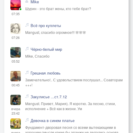
Mike
Шурин - это брат жены, кто тебе брат?
07:35
Всё про куплеты
Mangust, спасибо огромное!!! 🌸🌸🌸
07:26
Чёрно-белый мир
Mike, Спасибо
05:52
Грешная любовь
Замечательно!.. С удовольствием послушал... Соавторам
+++!
00:45
Закулисье ...ст.7.12
Mangust. Привет, Мария). Я коротко. За песню, стихи,
исполнение + Всё как в жизни. Ум
вчера
23:42
Девочка в синем платье
Фундамент-дворовая песня со всеми вытекающими в
хорошем смысле,какие бы аранжи не делались основа
вчера