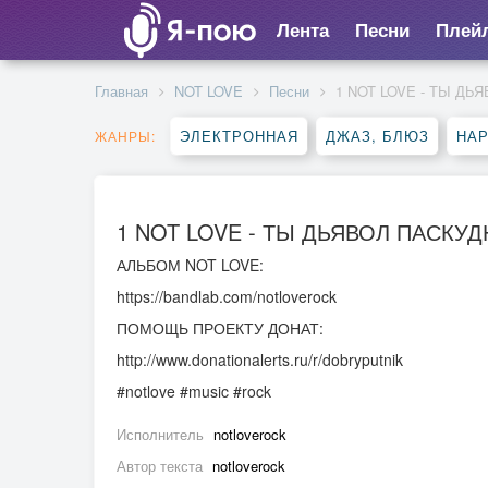
Лента
Песни
Плей
Главная
NOT LOVE
Песни
1 NOT LOVE - ТЫ ДЬ
ЭЛЕКТРОННАЯ
ДЖАЗ, БЛЮЗ
НА
ЖАНРЫ:
1 NOT LOVE - ТЫ ДЬЯВОЛ ПАСКУ
АЛЬБОМ NOT LOVE:
https://bandlab.com/notloverock
ПОМОЩЬ ПРОЕКТУ ДОНАТ:
http://www.donationalerts.ru/r/dobryputnik
#notlove #music #rock
Исполнитель
notloverock
Автор текста
notloverock