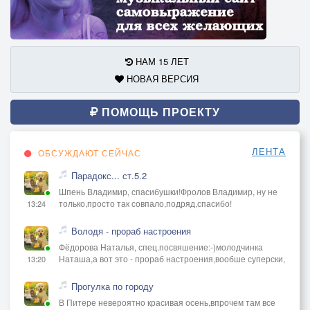
НАМ 15 ЛЕТ
НОВАЯ ВЕРСИЯ
ПОМОЩЬ ПРОЕКТУ
ЛЕНТА
ОБСУЖДАЮТ СЕЙЧАС
Парадокс... ст.5.2
Шпень Владимир, спасибушки!Фролов Владимир, ну не
только,просто так совпало,подряд,спасибо!
13:24
Володя - прораб настроения
Фёдорова Наталья, спец.посвяшение:-)молодчинка
Наташа,а вот это - прораб настроения,вообше суперски,
13:20
Прогулка по городу
В Питере невероятно красивая осень,впрочем там все