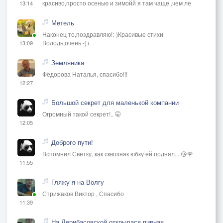
красиво,просто осенью и зимойй я там чаще ,чем ле
13:14
Метель
Наконец то,поздравляю!:-)Красивые стихи
Володь,очень:-)+
13:09
Земляника
Фёдорова Наталья, спасибо!!!
12:27
Большой секрет для маленькой компании
Огромный такой секрет!.. 🤫
12:05
Доброго пути!
Вспомнил Светку, как сквозняк юбку ей поднял... 😘🌹
11:55
Гляжу я на Волгу
Стрижаков Виктор , Спасибо
11:39
На Дерибасовской открылася пивная