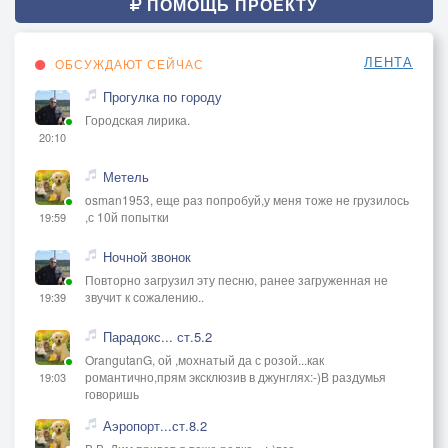
ПОМОЩЬ ПРОЕКТУ
ЛЕНТА
ОБСУЖДАЮТ СЕЙЧАС
Прогулка по городу
Городская лирика.
20:10
Метель
osman1953, еще раз попробуй,у меня тоже не грузилось
,с 10й попытки
19:59
Ночной звонок
Повторно загрузил эту песню, ранее загруженная не
звучит к сожалению..
19:39
Парадокс... ст.5.2
OrangutanG, ой ,мохнатый да с розой...как
романтично,прям эксклюзив в джунглях:-)В раздумья
19:03
говоришь
Аэропорт...ст.8.2