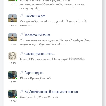
В В, Дим привет,я тоже редко ...:-)все
летаем,летаем:-)Спасибо тебе,очень красивая
18:57
ассоциация!;-)
Любовь на раз
OrangutanG, спасибо за подробный и серьёзный
коммент
18:42
Теософский твист.
Это конечно не твист, думаю ближе к Ламбаде. Для
отдыхающих. Сделано всё чётко +
18:40
Самое долгое лето...
Браво!!! Как же красиво!!! Молодцы!!!!! 👋👋👋👋✨
18:25
Пара гнедых
Юдина Ирина, Спасибо
18:07
На Дерибасовской открылася пивная
Qwertysvetka, Света Спасибо
18:06