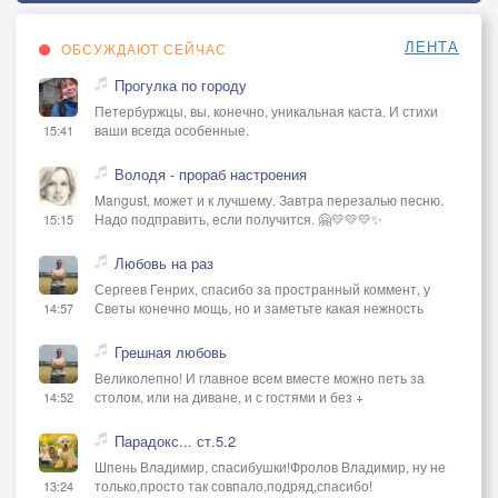
ЛЕНТА
ОБСУЖДАЮТ СЕЙЧАС
Прогулка по городу
Петербуржцы, вы, конечно, уникальная каста. И стихи
ваши всегда особенные.
15:41
Володя - прораб настроения
Mangust, может и к лучшему. Завтра перезалью песню.
Надо подправить, если получится. 🤗💛💛💛✨
15:15
Любовь на раз
Сергеев Генрих, спасибо за пространный коммент, у
Светы конечно мощь, но и заметьте какая нежность
14:57
Грешная любовь
Великолепно! И главное всем вместе можно петь за
столом, или на диване, и с гостями и без +
14:52
Парадокс... ст.5.2
Шпень Владимир, спасибушки!Фролов Владимир, ну не
только,просто так совпало,подряд,спасибо!
13:24