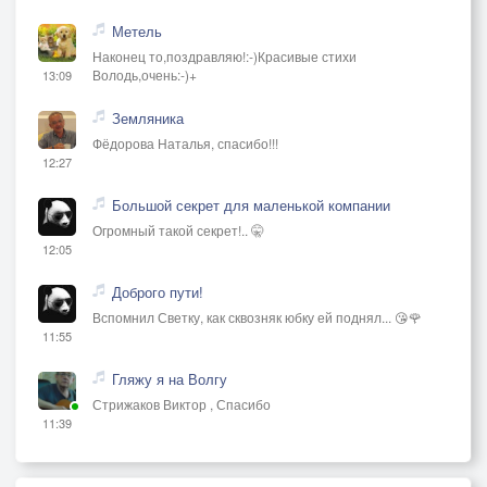
Метель
Наконец то,поздравляю!:-)Красивые стихи
Володь,очень:-)+
13:09
Земляника
Фёдорова Наталья, спасибо!!!
12:27
Большой секрет для маленькой компании
Огромный такой секрет!.. 🤫
12:05
Доброго пути!
Вспомнил Светку, как сквозняк юбку ей поднял... 😘🌹
11:55
Гляжу я на Волгу
Стрижаков Виктор , Спасибо
11:39