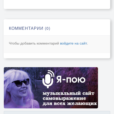
Наживую режут вены
Фраз обрывки, как колючки.
Я кричу в пустые стены:
"Ты, прости меня, любимый"
КОММЕНТАРИИ (0)
В неотправленые письма
Я любовь свою сложила.
Чтобы добавить комментарий
войдите на сайт
.