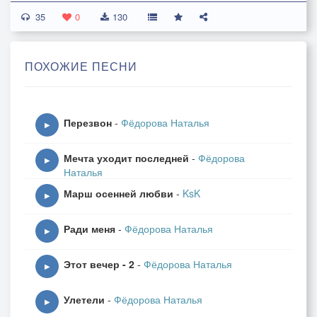
35
Но, на следующее утро
0
130
Я опять теряю силы.
И кричу в пустые стены:
ПОХОЖИЕ ПЕСНИ
"Ты, прости меня, любимый".
Не отправленое горе.
Перезвон
-
Фёдорова Наталья
Не отправленые слезы.
▶
И опять на полуслове
Мечта уходит последней
-
Фёдорова
Рву письмо мое от злости.
▶
Наталья
Марш осенней любви
-
KsK
И кричу в пустые стены:
▶
" Почему вы равнодушны!
Ради меня
-
Фёдорова Наталья
Подарите мне надежду.
▶
Тоненький надежды лучик."
Этот вечер - 2
-
Фёдорова Наталья
▶
Пусть он вытащит из бездны.
Улетели
-
Фёдорова Наталья
Слов нелепых и зыбучих.
▶