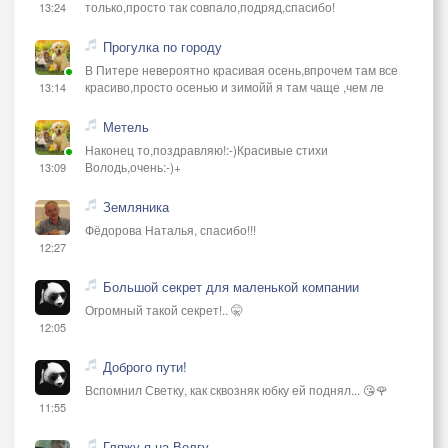
только,просто так совпало,подряд,спасибо!
13:24
Прогулка по городу
В Питере невероятно красивая осень,впрочем там все
красиво,просто осенью и зимойй я там чаще ,чем ле
13:14
Метель
Наконец то,поздравляю!:-)Красивые стихи
Володь,очень:-)+
13:09
Земляника
Фёдорова Наталья, спасибо!!!
12:27
Большой секрет для маленькой компании
Огромный такой секрет!.. 🤫
12:05
Доброго пути!
Вспомнил Светку, как сквозняк юбку ей поднял... 😘🌹
11:55
Гляжу я на Волгу