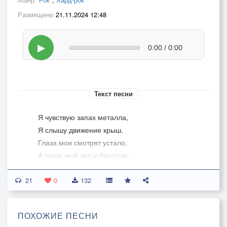
Размещено
21.11.2024 12:48
▶
0:00 / 0:00
Текст песни
Я чувствую запах металла,
Я слышу движение крыш.
Глаза мои смотрят устало,
А голос мой зол и бесстыж.
21
Меня называют безумцем
0
132
Блюстители сонного дня,
Вонючие серые скунсы
ПОХОЖИЕ ПЕСНИ
В душе проклинают меня.