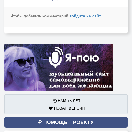
Продрогшие серые стены
Узнают, как пахнет металл.
Чтобы добавить комментарий
войдите на сайт
.
И ветер зловеще смеялся,
Когда в меня камни метал,
Но я до сих пор не сломался
И помню, как пахнет металл.
НАМ 15 ЛЕТ
НОВАЯ ВЕРСИЯ
ПОМОЩЬ ПРОЕКТУ