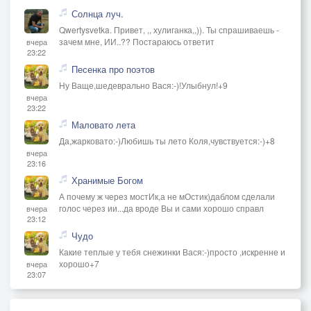
Солнца луч.
Qwertysvetka. Привет, ,, хулиганка,,)). Ты спрашиваешь -
зачем мне, ИИ..?? Постараюсь ответит
вчера
23:22
Песенка про поэтов
Ну Ваще,шедеврально Вася:-)!Улыбнул!+9
вчера
23:22
Маловато лета
Да,жарковато:-)Любишь ты лето Коля,чувствуется:-)+8
вчера
23:16
Хранимые Богом
А почему ж через мостИк,а не мОстик)даблом сделали
голос через ии...да вроде Вы и сами хорошо справл
вчера
23:12
Чудо
Какие теплые у тебя снежинки Вася:-)просто ,искренне и
хорошо+7
вчера
23:07