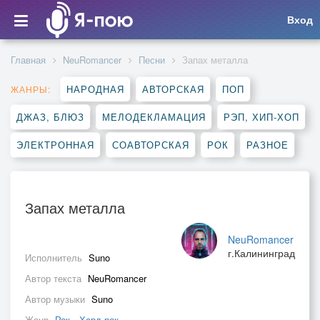
Вход
Главная
NeuRomancer
Песни
Запах металла
НАРОДНАЯ
АВТОРСКАЯ
ПОП
ЖАНРЫ:
ДЖАЗ, БЛЮЗ
МЕЛОДЕКЛАМАЦИЯ
РЭП, ХИП-ХОП
ЭЛЕКТРОННАЯ
СОАВТОРСКАЯ
РОК
РАЗНОЕ
Запах металла
NeuRomancer
г.Калининград
Исполнитель
Suno
Автор текста
NeuRomancer
Автор музыки
Suno
Жанр
Рок
,
Хард-рок