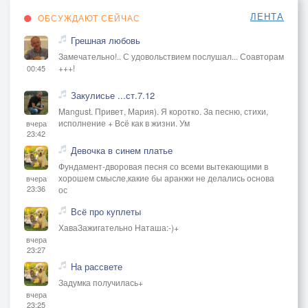
ЛЕНТА
ОБСУЖДАЮТ СЕЙЧАС
Грешная любовь
Замечательно!.. С удовольствием послушал... Соавторам
+++!
00:45
Закулисье ...ст.7.12
Mangust. Привет, Мария). Я коротко. За песню, стихи,
исполнение + Всё как в жизни. Ум
вчера
23:42
Девочка в синем платье
Фундамент-дворовая песня со всеми вытекающими в
хорошем смысле,какие бы аранжи не делались основа
вчера
23:36
ос
Всё про куплеты
ХаваЗажигательно Наташа:-)+
вчера
23:27
На рассвете
Задумка получилась+
вчера
23:25